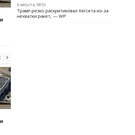
6 августа, 08:55
Трамп резко раскритиковал Хегсета из-за
Итоги 08.08: Patriot
Близкая к Трампу
нехватки ракет, — WP
ии
будет и минус два НПЗ
компания собираетс
бурить в Гренланди
без разрешения
Итоги 08.08: Patriot
Близкая к Трампу
ии
будет и минус два НПЗ
компания собираетс
бурить в Гренланди
без разрешения