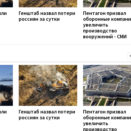
яли
Генштаб назвал потери
Пентагон призвал
россиян за сутки
оборонные компан
увеличить
производство
вооружений - СМИ
яли
Генштаб назвал потери
Пентагон призвал
россиян за сутки
оборонные компан
увеличить
производство