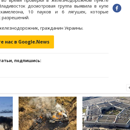
Владивосток досмотровая группа выявила в купе
хамелеона, 10 пауков и 6 лягушек, которые
х разрешений.
 железнодорожник, гражданин Украины.
е нас в Google.News
татьи, подпишись: