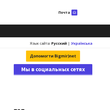
Почта
Искать
Язык сайта:
Русский
|
Українська
Допомогти Bigmir)net
Мы в социальных сетях