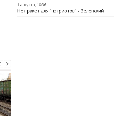
1 августа, 10:36
Нет ракет для "пэтриотов" - Зеленский
В Болгарии заявили, что
Тайфун Дельфин
взорвался украинский
обрушился на Япони
дрон-приманка
есть пострадавшие