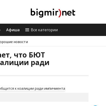
о
Афиша
Все категории
орошие новости
ет, что БЮТ
оалиции ради