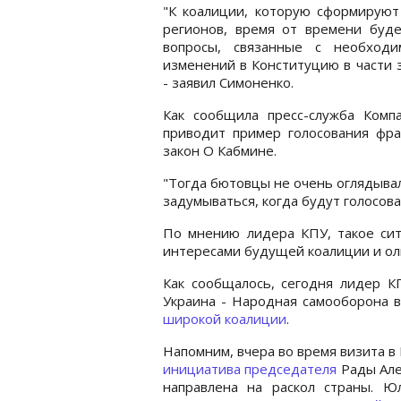
"К коалиции, которую сформирую
регионов, время от времени буд
вопросы, связанные с необход
изменений в Конституцию в части 
- заявил Симоненко.
Как сообщила пресс-служба Комп
приводит пример голосования фр
закон О Кабмине.
"Тогда бютовцы не очень оглядывал
задумываться, когда будут голосова
По мнению лидера КПУ, такое си
интересами будущей коалиции и ол
Как сообщалось, сегодня лидер К
Украина - Народная самооборона 
широкой коалиции
.
Напомним, вчера во время визита в
инициатива председателя
Рады Ал
направлена на раскол страны. 