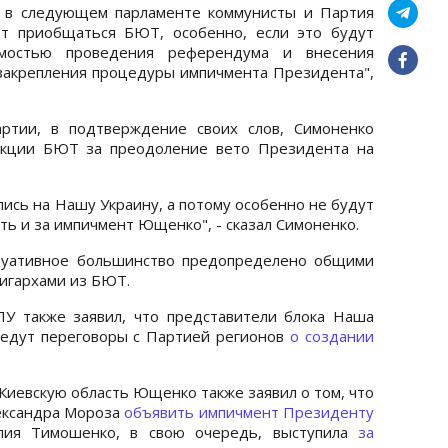
т в следующем парламенте коммунисты и Партия
ет приобщаться БЮТ, особенно, если это будут
имостью проведения референдума и внесения
закрепления процедуры импичмента Президента",
артии, в подтверждение своих слов, Симоненко
акции БЮТ за преодоление вето Президента на
ись на Нашу Украину, а потому особенно не будут
ть и за импичмент Ющенко", - сказал Симоненко.
туативное большинство предопределено общими
игархами из БЮТ.
ПУ также заявил, что представители блока Наша
ведут переговоры с Партией регионов
о создании
 Киевскую область Ющенко также заявил о том, что
ександра Мороза
объявить импичмент Президенту
Юлия Тимошенко, в свою очередь, выступила
за