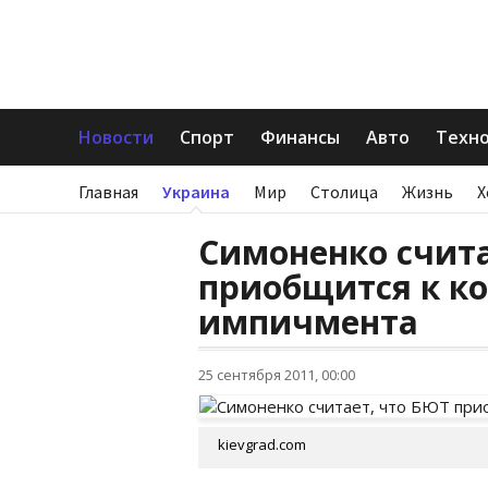
Новости
Спорт
Финансы
Авто
Техн
Главная
Украина
Мир
Столица
Жизнь
Х
Симоненко счита
приобщится к к
импичмента
25 сентября 2011, 00:00
kievgrad.com