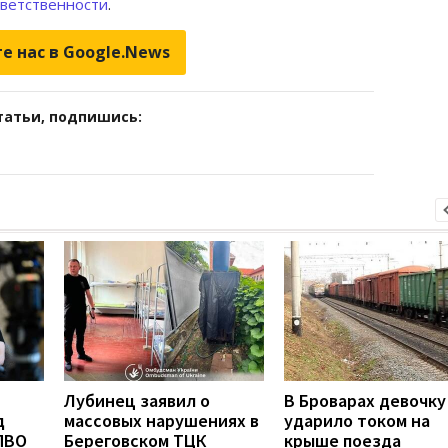
тветственности
.
е нас в Google.News
татьи, подпишись:
Лубинец заявил о
В Броварах девочку
д
массовых нарушениях в
ударило током на
ПВО
Береговском ТЦК
крыше поезда