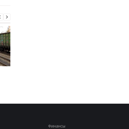
В Болгарии заявили, что
Тайфун Дельфин
взорвался украинский
обрушился на Япони
дрон-приманка
есть пострадавшие
Финансы