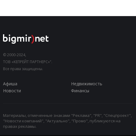
© 2000-2024,
ТОВ «КЕПРЕЙТ ПАРТНЕРС»".
Все права защищены.
Афиша
Недвижимость
Новости
Финансы
Материалы, отмеченные знаками "Реклама", "PR", "Спецпроект",
"Новости компаний", "Актуально", "Промо", публикуются на
правах рекламы.