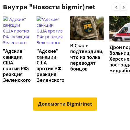
Внутри "Новости bigmir)net
В Скале
Дрон по
"Адские"
"Адские"
подтвердили,
больниц
санкции
санкции
что из полка
Херсоне
США
США
переводят
пострад
против РФ:
против РФ:
бойцов
медраб
реакция
реакция
Зеленского
Зеленского
Допомогти Bigmir)net