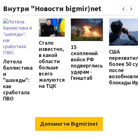
Внутри "Новости bigmir)net
Стало
15
известно,
США
скоплений
в какой
перехвати
войск РФ
области
Летела
более 50 с
подверглись
больше
баллистика
после
ударам -
всего
и
возобновл
Генштаб
жалуются
"шахеды":
блокады И
на ТЦК
как
сработала
ПВО
Допомогти Bigmir)net