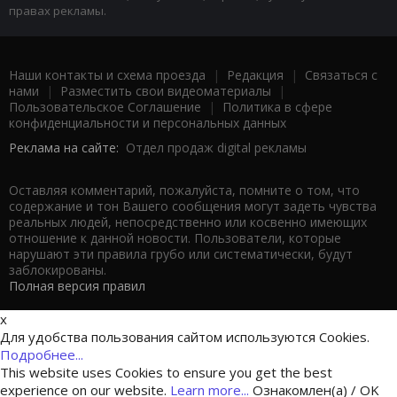
правах рекламы.
Наши контакты и схема проезда
|
Редакция
|
Связаться с
нами
|
Разместить свои видеоматериалы
|
Пользовательское Соглашение
|
Политика в сфере
конфиденциальности и персональных данных
Реклама на сайте:
Отдел продаж digital рекламы
Оставляя комментарий, пожалуйста, помните о том, что
содержание и тон Вашего сообщения могут задеть чувства
реальных людей, непосредственно или косвенно имеющих
отношение к данной новости. Пользователи, которые
нарушают эти правила грубо или систематически, будут
заблокированы.
Полная версия правил
x
Для удобства пользования сайтом используются Cookies.
Подробнее...
This website uses Cookies to ensure you get the best
experience on our website.
Learn more...
Ознакомлен(а) / OK