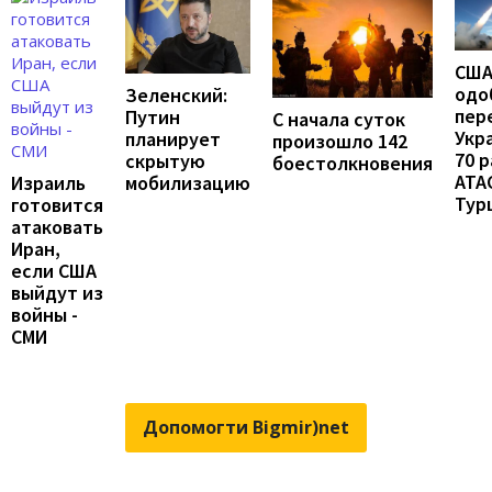
СШ
одо
Зеленский:
пер
Путин
С начала суток
Укр
планирует
произошло 142
70 
скрытую
боестолкновения
ATA
мобилизацию
Израиль
Тур
готовится
атаковать
Иран,
если США
выйдут из
войны -
СМИ
Допомогти Bigmir)net