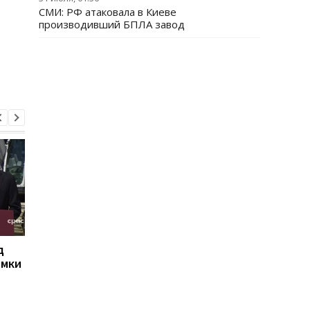
СМИ: РФ атаковала в Киеве
производивший БПЛА завод
д
РФ сбросила на Сумы
Иран угрожает
омки
четыре КАБа: есть
соседним странам
пострадавшие
ударами в случае но
атак США - СМИ