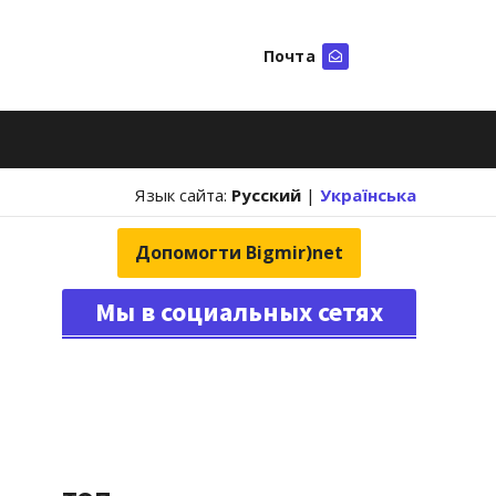
Почта
Искать
Язык сайта:
Русский
|
Українська
Допомогти Bigmir)net
Мы в социальных сетях