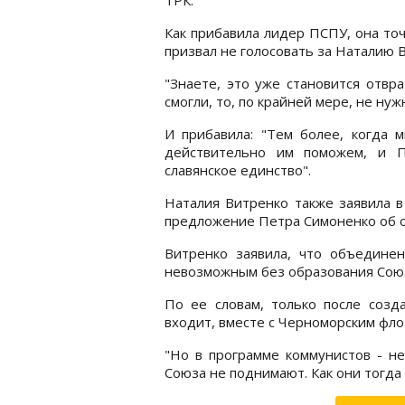
Как прибавила лидер ПСПУ, она точ
призвал не голосовать за Наталию 
"Знаете, это уже становится отвр
смогли, то, по крайней мере, не нуж
И прибавила: "Тем более, когда
действительно им поможем, и П
славянское единство".
Наталия Витренко также заявила в
предложение Петра Симоненко об о
Витренко заявила, что объедине
невозможным без образования Союз
По ее словам, только после созд
входит, вместе с Черноморским фло
"Но в программе коммунистов - н
Союза не поднимают. Как они тогда 