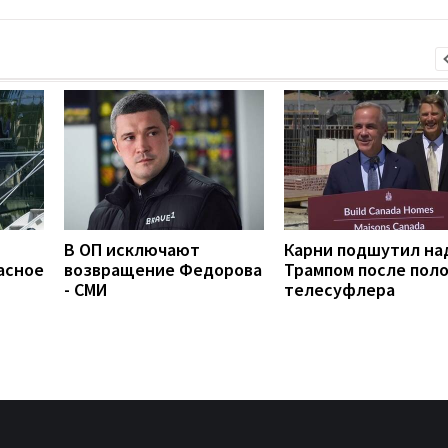
В ОП исключают
Карни подшутил на
асное
возвращение Федорова
Трампом после пол
- СМИ
телесуфлера