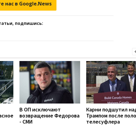
е нас в Google.News
татьи, подпишись:
В ОП исключают
Карни подшутил на
асное
возвращение Федорова
Трампом после пол
- СМИ
телесуфлера