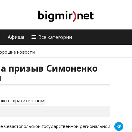
о
Афиша
Все категории
орошие новости
ла призыв Симоненко
м
ре Севастопольской государственной региональной