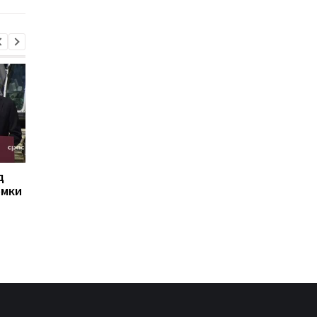
д
РФ сбросила на Сумы
Иран угрожает
омки
четыре КАБа: есть
соседним странам
пострадавшие
ударами в случае но
атак США - СМИ