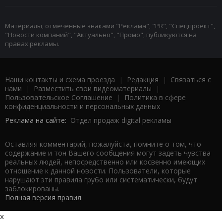
Материалы, отмеченные знаками "Реклама", "PR", "Спецпроект",
"Новости компаний", "Актуально", "Промо", публикуются на
правах рекламы.
Наши контакты и схема проезда
|
Редакция
|
Связаться с
нами
|
Разместить свои видеоматериалы
|
Пользовательское Соглашение
|
Политика в сфере
конфиденциальности и персональных данных
Реклама на сайте:
Отдел продаж digital рекламы
Оставляя комментарий, пожалуйста, помните о том, что
содержание и тон Вашего сообщения могут задеть чувства
реальных людей, непосредственно или косвенно имеющих
отношение к данной новости. Пользователи, которые
нарушают эти правила грубо или систематически, будут
заблокированы.
Полная версия правил
x