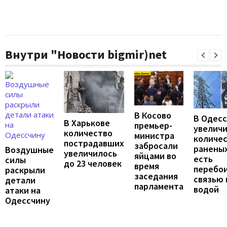
Внутри "Новости bigmir)net
В Косово
В Одес
В Харькове
премьер-
увелич
количество
министра
количе
пострадавших
забросали
раненых
Воздушные
увеличилось
яйцами во
есть
силы
до 23 человек
время
перебои
раскрыли
заседания
связью 
детали
парламента
водой
атаки на
Одессчину