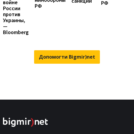
санкции
войне
РФ
РФ
России
против
Украины,
—
Bloomberg
Допомогти Bigmir)net