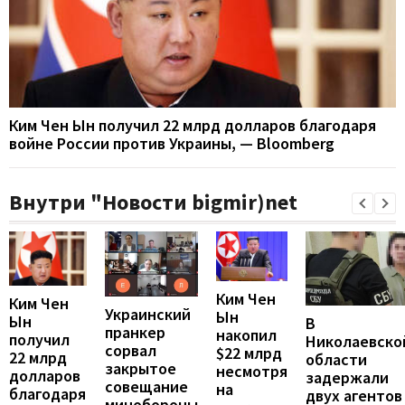
Ким Чен Ын получил 22 млрд долларов благодаря
войне России против Украины, — Bloomberg
Внутри "Новости bigmir)net
Ким Чен
Ким Чен
Украинский
Ын
Ын
В
пранкер
накопил
получил
Николаевско
сорвал
$22 млрд
22 млрд
области
закрытое
несмотря
долларов
задержали
совещание
на
благодаря
двух агентов
минобороны