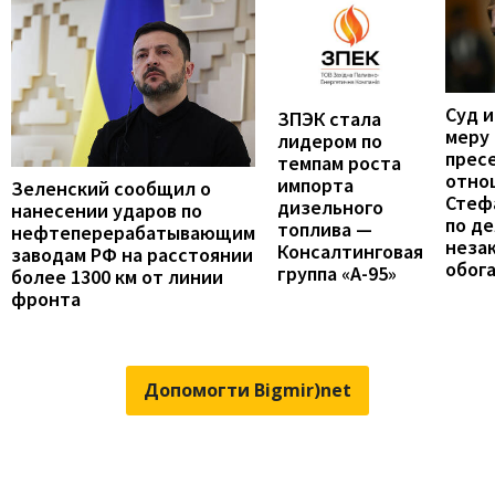
Суд 
ЗПЭК стала
меру
лидером по
прес
темпам роста
отно
импорта
Зеленский сообщил о
Стеф
дизельного
нанесении ударов по
по де
топлива —
нефтеперерабатывающим
неза
Консалтинговая
заводам РФ на расстоянии
обог
группа «А-95»
более 1300 км от линии
фронта
Допомогти Bigmir)net