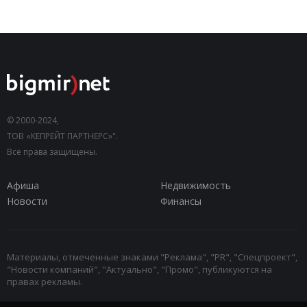
© 2000-2024,
ТОВ «КЕПРЕЙТ ПАРТНЕРС»".
Все права защищены.
Афиша
Недвижимость
Новости
Финансы
Материалы, отмеченные знаками "Реклама", "PR", "Спецпроект",
"Новости компаний", "Актуально", "Промо", публикуются на
правах рекламы.