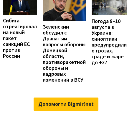
Сибига
Погода 8–10
отреагировал
Зеленский
августа в
на новый
обсудил с
Украине:
пакет
Драпатым
синоптики
санкций ЕС
вопросы обороны
предупредили
против
Донецкой
о грозах,
России
области,
граде и жаре
противоракетной
до +37
обороны и
кадровых
изменений в ВСУ
Допомогти Bigmir)net