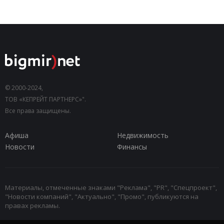
© 2000-2024,
ТОВ «КЕПРЕЙТ ПАРТНЕРС»".
Все права защищены.
Афиша
Недвижимость
Новости
Финансы
Материалы, отмеченные знаками "Реклама", "PR", "Спецпроект",
"Новости компаний", "Актуально", "Промо", публикуются на
правах рекламы.