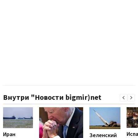
Внутри "Новости bigmir)net
Исп
Иран
Зеленский