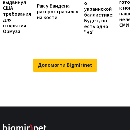
гот
выдвинул
о
Рак у Байдена
к но
США
украинской
распространился
наш
требования
баллистике:
на кости
неле
для
Будет, но
СМИ
открытия
есть одно
Ормуза
"но"
Допомогти Bigmir)net