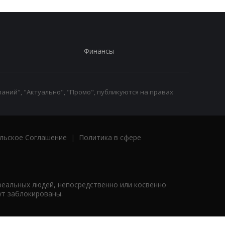
Финансы
аний", "Актуально", "Промо", публикуются на правах
льское Соглашение
|
Политика в сфере
реальных людей, непосредственно или косвенно
ут заблокированы.