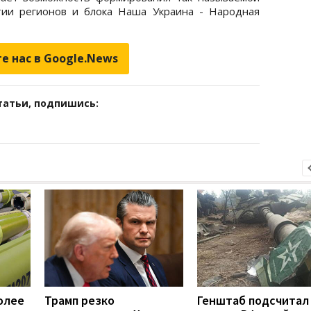
тии регионов и блока Наша Украина - Народная
е нас в Google.News
татьи, подпишись:
олее
Трамп резко
Генштаб подсчитал