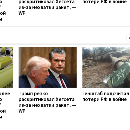
х
раскритиковал Хегсета
потери РФ в войне
W
из-за нехватки ракет, —
вой
WP
ы
олее
Трамп резко
Генштаб подсчитал
х
раскритиковал Хегсета
потери РФ в войне
W
из-за нехватки ракет, —
вой
WP
ы