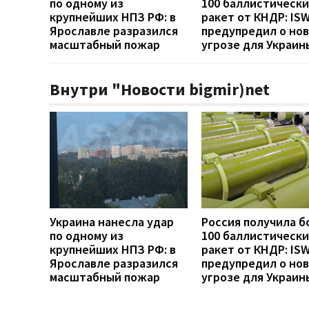
по одному из
100 баллистически
крупнейших НПЗ РФ: в
ракет от КНДР: IS
Ярославле разразился
предупредил о но
масштабный пожар
угрозе для Украин
Внутри "Новости bigmir)net
Украина нанесла удар
Россия получила б
по одному из
100 баллистически
крупнейших НПЗ РФ: в
ракет от КНДР: IS
Ярославле разразился
предупредил о но
масштабный пожар
угрозе для Украин