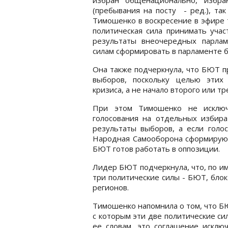
(пребывания на посту - ред.), так
Тимошенко в воскресение в эфире т
политическая сила принимать уча
результаты внеочередных парлам
силам сформировать в парламенте 
Она также подчеркнула, что БЮТ п
выборов, поскольку целью этих
кризиса, а не начало второго или тр
При этом Тимошенко не исключ
голосования на отдельных избира
результаты выборов, а если голо
Народная Самооборона сформируют
БЮТ готов работать в оппозиции.
Лидер БЮТ подчеркнула, что, по и
три политические силы - БЮТ, бло
регионов.
Тимошенко напомнила о том, что Б
с которым эти две политические с
ее словам, это соглашение исклю