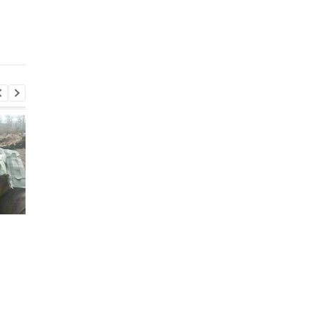
и нехватка
искали выброшенны
антибаллистики
лотерейный билет с
выигрышем
Итоги 5.8: Удар по Киеву
В Италии двое суток
и нехватка
искали выброшенны
антибаллистики
лотерейный билет с
выигрышем