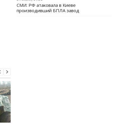
СМИ: РФ атаковала в Киеве
производивший БПЛА завод
Итоги 5.8: Удар по Киеву
В Италии двое суток