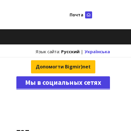
Почта
Искать
Язык сайта:
Русский
|
Українська
Допомогти Bigmir)net
Мы в социальных сетях