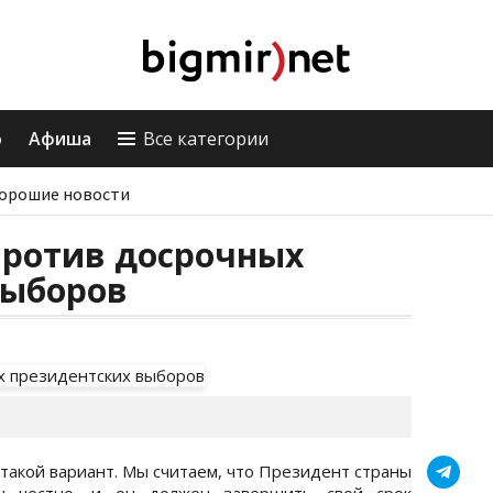
о
Афиша
Все категории
орошие новости
против досрочных
выборов
 такой вариант. Мы считаем, что Президент страны
н честно, и он должен завершить свой срок