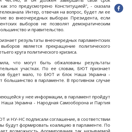
 как это предусмотрено Конституцией", - сказала
елеканала Интер, отвечая на вопрос, будет ли ее
стие во внеочередных выборах Президента, если
ентских выборов не позволят демократическим
большинство и правительство.
ризнает результаты внеочередных парламентских
 выборов является прекращение политического
етьего круга политического кризиса.
ила, что могут быть обжалованы результаты
тельных участках. По ее словам, БЮТ признает
сов будет мало, то БЮТ и блок Наша Украина -
 большинство в парламенте. В противном случае
меющейся у нее информации, в парламент пройдут
к Наша Украина - Народная Самооборона и Партия
ЮТ и НУ-НС подписали соглашение, в соответствии
илы будут формировать коалицию в парламенте. По
чает возможность формирования так называемой