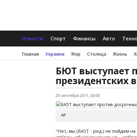
Новости
Спорт
Финансы
Авто
Техн
Главная
Украина
Мир
Столица
Жизнь
Х
БЮТ выступает 
президентских 
25 сентября 2011, 00:00
AP
"Нет, мы (БЮТ - ред.) не пойдем на
избран общенационально, избра