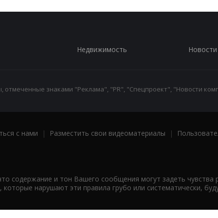
Недвижимость
Новости
 отмеченные знаками "Реклама", "PR", "Спецпроект", "Новости комп
ться с нами
|
Разместить свои видеоматериалы
|
Пользовате
что содержание и тон Вашего сообщения могут задеть чувства 
 которые нарушают эти правила грубо или систематически, буд