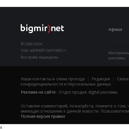
Афиша
© 2000-2024,
ТОВ «КЕПРЕЙТ ПАРТНЕРС»".
Материалы,
Все права защищены.
рекламы.
Наши контакты и схема проезда
|
Редакция
|
Связа
конфиденциальности и персональных данных
Реклама на сайте:
Отдел продаж digital рекламы
Оставляя комментарий, пожалуйста, помните о том, 
имеющих отношение к данной новости. Пользователи,
Полная версия правил
x