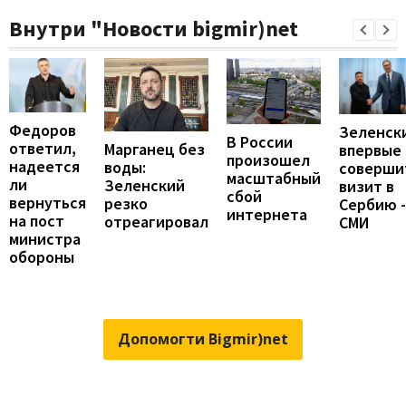
Внутри "Новости bigmir)net
Федоров
Зеленск
В России
ответил,
Марганец без
впервые
произошел
надеется
воды:
соверши
масштабный
ли
Зеленский
визит в
сбой
вернуться
резко
Сербию -
интернета
на пост
отреагировал
СМИ
министра
обороны
Допомогти Bigmir)net