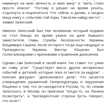
намекнул на мою личность и мою вину" и "жить стало
просто опасно". "Потому я решил на время уехать,
отдохнуть и подлечиться. Что сейчас и делаю, а заодно
пишу книгу о событиях той поры. Там всем найду место", -
заявил Залесский.
Именно Залесский был тем человеком, который подавал
на стол блюда во время ужина на даче бывшего
заместителя главы Службы безопасности Украины
Владимира Сацюка, после которого тогда еще кандидат в
Президенты Украины Виктор Ющенко был
госпитализирован с признаками отравления диоксином.
Однако сам Залесский в своей книге "не ставит тот ужин
во главу угла". "Существует масса других интересных
событий и деталей, которые пока остаются за кадром", -
пояснил фигурант "диоксинового дела". Что касается
утверждения украинской Генпрокуратуры и окружения
Ющенко о том, что он находится в России, то, по словам
Залесского, в Москву он приезжал "когда-то, на Ленина
посмотреть", а "президентская сторона пусть говорит,
что хочет".