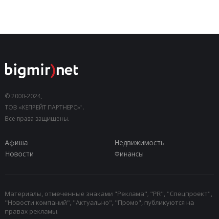
© 2000-2024,
ТОВ «КЕПРЕЙТ ПАРТНЕРС»".
Все права защищены.
Афиша
Недвижимость
Новости
Финансы
Материалы, отмеченные знаками "Реклама", "PR", "Спецпроект",
"Новости компаний", "Актуально", "Промо", публикуются на
правах рекламы.