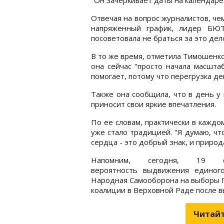
Отвечая на вопрос журналистов, че
напряженный график, лидер БЮТ
посоветовала не браться за это дел
В то же время, отметила Тимошенко
она сейчас "просто начала масшта
помогает, потому что перегрузка де
Также она сообщила, что в день у
приносит свои яркие впечатления.
По ее словам, практически в каждо
уже стало традицией. "Я думаю, что
сердца - это добрый знак, и приро
Напомним, сегодня, 19 с
вероятность выдвижения единог
Народная Самооборона на выборы П
коалиции в Верховной Раде после в
Читайт