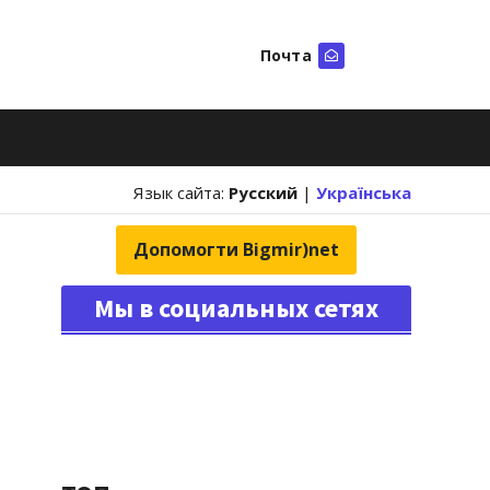
Почта
Искать
Язык сайта:
Русский
|
Українська
Допомогти Bigmir)net
Мы в социальных сетях