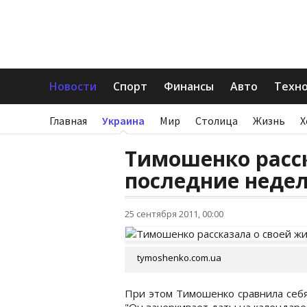
Новости
Спорт
Финансы
Авто
Техн
Главная
Украина
Мир
Столица
Жизнь
Х
Тимошенко расск
последние неде
25 сентября 2011, 00:00
tymoshenko.com.ua
При этом Тимошенко сравнила себя
"Он зачеркивает даты на календаре. 