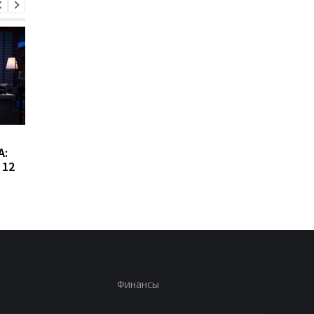
Сибига рассказал о
Виктор Ющенко зан
А:
встрече с главой МИД
новую должность: ч
 12
Азербайджана
известно о его
назначении
Финансы