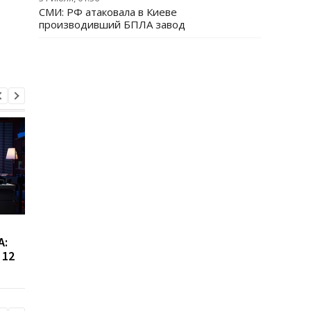
СМИ: РФ атаковала в Киеве
производивший БПЛА завод
Сибига рассказал о
Виктор Ющенко зан
А:
встрече с главой МИД
новую должность: ч
 12
Азербайджана
известно о его
назначении