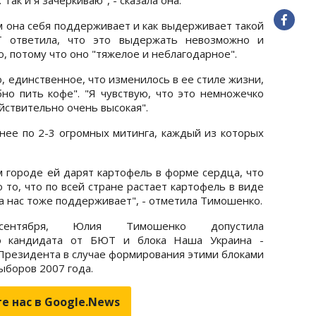
м она себя поддерживает и как выдерживает такой
 ответила, что это выдержать невозможно и
о, потому что оно "тяжелое и неблагодарное".
, единственное, что изменилось в ее стиле жизни,
бно пить кофе". "Я чувствую, что это немножечко
йствительно очень высокая".
 нее по 2-3 огромных митинга, каждый из которых
м городе ей дарят картофель в форме сердца, что
 то, что по всей стране растает картофель в виде
да нас тоже поддерживает", - отметила Тимошенко.
ентября, Юлия Тимошенко допустила
о кандидата от БЮТ и блока Наша Украина -
резидента в случае формирования этими блоками
ыборов 2007 года.
е нас в Google.News