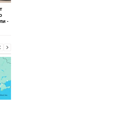
т
В Болгарии
Россияне атаковали
ю
неизвестный БПЛА
рейсовый автобус в
ли -
взорвался вблизи
Никополе: погиб
газопровода
водитель
Россияне атаковали
Зеленский рассказал
рейсовый автобус в
разговоре с Вучичем
Никополе: погиб
водитель