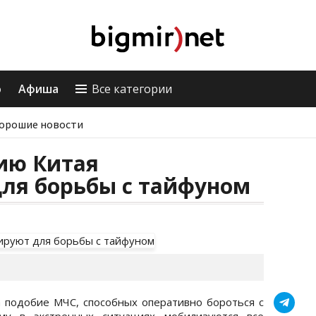
о
Афиша
Все категории
орошие новости
ию Китая
ля борьбы с тайфуном
а подобие МЧС, способных оперативно бороться с
ому в экстренных ситуациях мобилизуются все