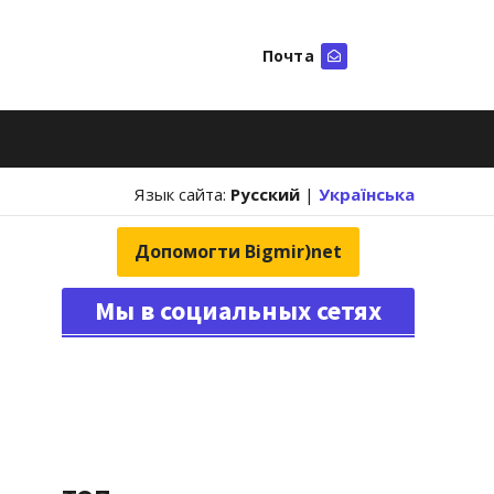
Почта
Искать
Язык сайта:
Русский
|
Українська
Допомогти Bigmir)net
Мы в социальных сетях