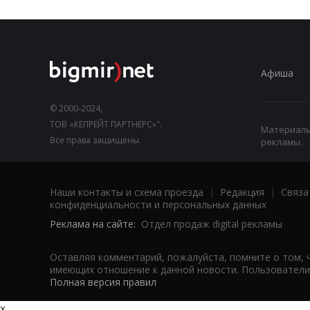
Афиша
© 2000-2024,
ТОВ «КЕПРЕЙТ ПАРТНЕРС»".
Материалы,
Все права защищены.
рекламы.
Наши контакты и схема проезда
|
Редакция
|
Связа
конфиденциальности и персональных данных
Реклама на сайте:
Отдел продаж digital рекламы
Оставляя комментарий, пожалуйста, помните о том, 
имеющих отношение к данной новости. Пользователи,
Полная версия правил
x