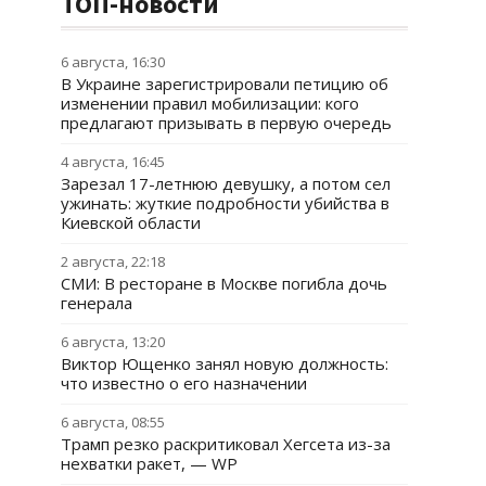
ТОП-новости
6 августа, 16:30
В Украине зарегистрировали петицию об
изменении правил мобилизации: кого
предлагают призывать в первую очередь
4 августа, 16:45
Зарезал 17-летнюю девушку, а потом сел
ужинать: жуткие подробности убийства в
Киевской области
2 августа, 22:18
СМИ: В ресторане в Москве погибла дочь
генерала
6 августа, 13:20
Виктор Ющенко занял новую должность:
что известно о его назначении
6 августа, 08:55
Трамп резко раскритиковал Хегсета из-за
нехватки ракет, — WP