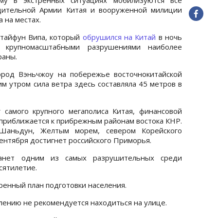
дительной Армии Китая и вооруженной милиции
 на местах.
 тайфун Випа, который
обрушился на Китай
в ночь
т крупномасштабными разрушениями наиболее
раны.
ород Вэньчжоу на побережье восточнокитайской
м утром сила ветра здесь составляла 45 метров в
самого крупного мегаполиса Китая, финансовой
 приближается к прибрежным районам востока КНР.
Шаньдун, Желтым морем, севером Корейского
ентября достигнет российского Приморья.
танет одним из самых разрушительных среди
сятилетие.
ренный план подготовки населения.
лению не рекомендуется находиться на улице.