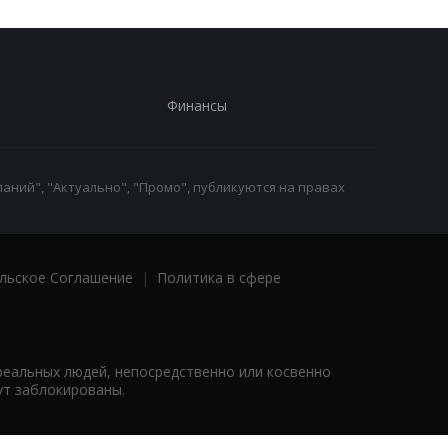
Финансы
аний", "Актуально", "Промо", публикуются на правах
льское Соглашение
|
Политика в сфере
реальных людей, непосредственно или косвенно
ут заблокированы.