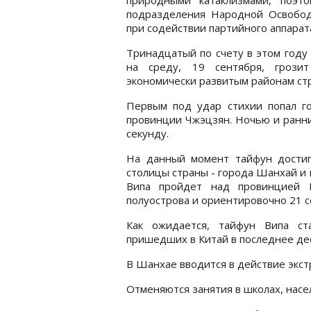
подразделения Народной Освобо
при содействии партийного аппарата
Тринадцатый по счету в этом году
на среду, 19 сентября, грози
экономически развитым районам ст
Первым под удар стихии попал г
провинции Чжэцзян. Ночью и ранни
секунду.
На данный момент тайфун достиг 
столицы страны - города Шанхай и
Випа пройдет над провинцией 
полуострова и ориентировочно 21 с
Как ожидается, тайфун Випа с
пришедших в Китай в последнее де
В Шанхае вводится в действие экст
Отменяются занятия в школах, насе