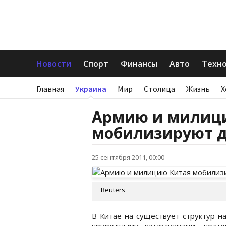
Новости
Спорт
Финансы
Авто
Техн
Главная
Украина
Мир
Столица
Жизнь
Х
Армию и милиц
мобилизируют д
25 сентября 2011, 00:00
Reuters
В Китае на существует структур н
природными катаклизмами, поэт