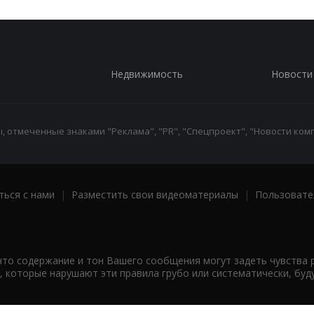
Недвижимость
Новости
 отмеченные знаками "Реклама", "PR", "Спецпроект", "Новости комп
ться с нами
|
Разместить свои видеоматериалы
|
Пользовате
что содержание и тон Вашего сообщения могут задеть чувства 
 которые нарушают эти правила грубо или систематически, буд