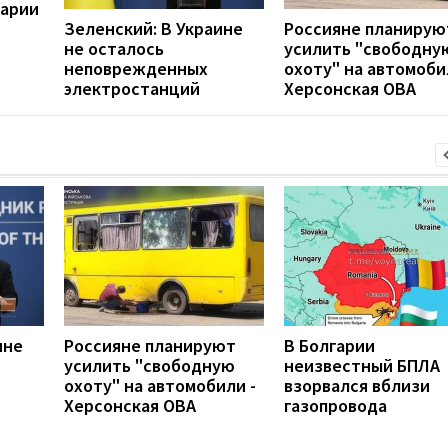
варии
Зеленский: В Украине
Россияне планирую
не осталось
усилить "свободну
неповрежденных
охоту" на автомоби
электростанций
Херсонская ОВА
ине
Россияне планируют
В Болгарии
усилить "свободную
неизвестный БПЛА
охоту" на автомобили -
взорвался вблизи
Херсонская ОВА
газопровода