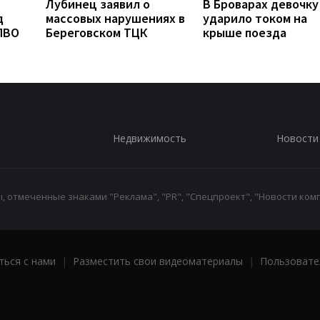
Лубинец заявил о
В Броварах девочку
д
массовых нарушениях в
ударило током на
ПВО
Береговском ТЦК
крыше поезда
Недвижимость
Новости
 отмеченные знаками "Реклама", "PR", "Спецпроект", "Новости комп
ться с нами
|
Разместить свои видеоматериалы
|
Пользовате