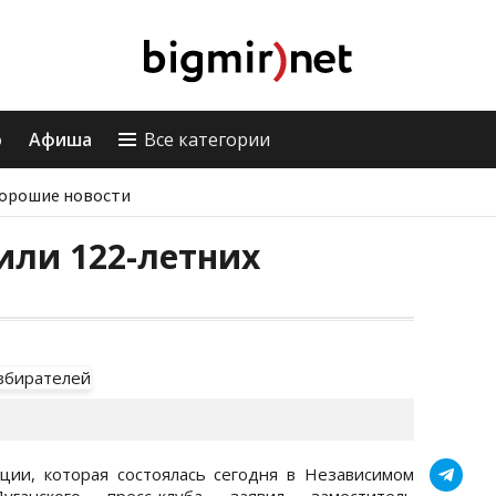
о
Афиша
Все категории
орошие новости
или 122-летних
ции, которая состоялась сегодня в Независимом
уганского пресс-клуба заявил заместитель