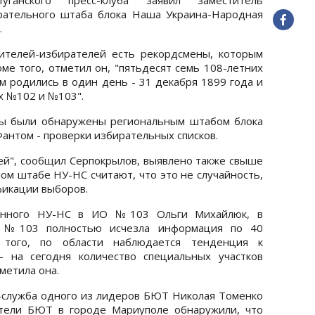
рательного штаба блока Наша Украина-Народная
.
ителей-избирателей есть рекордсмены, которым
оме того, отметил он, "пятьдесят семь 108-летних
 родились в один день - 31 декабря 1899 года и
х №102 и №103".
ты были обнаружены региональным штабом блока
антом - проверки избирательных списков.
й", сообщил Серпокрылов, выявлено также свыше
ном штабе НУ-НС считают, что это не случайность,
фикации выборов.
ченного НУ-НС в ИО №103 Ольги Михайлюк, в
 №103 полностью исчезла информация по 40
 того, по области наблюдается тенденция к
- на сегодня количество специальных участков
тметила она.
с-служба одного из лидеров БЮТ Николая Томенко
ители БЮТ в городе Мариуполе обнаружили, что