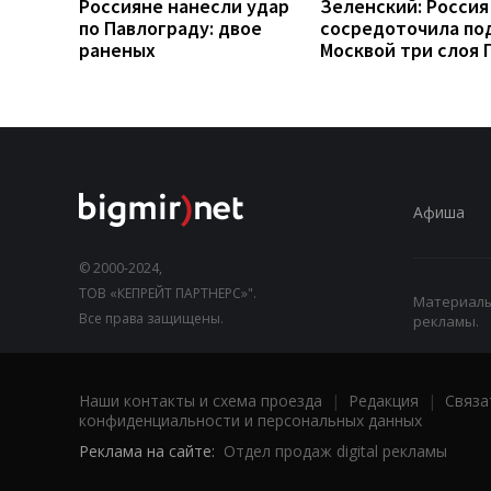
Россияне нанесли удар
Зеленский: Россия
по Павлограду: двое
сосредоточила по
раненых
Москвой три слоя 
Афиша
© 2000-2024,
ТОВ «КЕПРЕЙТ ПАРТНЕРС»".
Материалы,
Все права защищены.
рекламы.
Наши контакты и схема проезда
|
Редакция
|
Связа
конфиденциальности и персональных данных
Реклама на сайте:
Отдел продаж digital рекламы