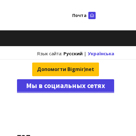
Почта
Искать
Язык сайта:
Русский
|
Українська
Допомогти Bigmir)net
Мы в социальных сетях