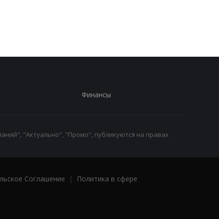
В Болгарии заявили, что
Тайфун Дельфин
взорвался украинский
обрушился на Япони
дрон-приманка
есть пострадавшие
Финансы
аний", "Актуально", "Промо", публикуются на правах
льское Соглашение
|
Политика в сфере