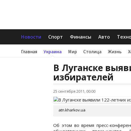
Новости
Спорт
Финансы
Авто
Техн
Главная
Украина
Мир
Столица
Жизнь
Х
В Луганске выяв
избирателей
25 сентября 2011, 00:00
atn.kharkov.ua
Об этом во время пресс-конферен
общественном пресс-центре Л