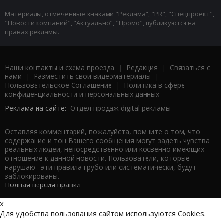
Материалы, отмеченные знаками "Реклама", "PR", "Спецпроект",
"Новости компаний", "Актуально", "Промо", публикуются на
правах рекламы.
Наши контакты и схема проезда
|
Редакция
|
Связаться с
нами
|
Разместить свои видеоматериалы
|
Пользовательское Соглашение
|
Политика в сфере
конфиденциальности и персональных данных
Реклама на сайте:
Отдел продаж digital рекламы
Оставляя комментарий, пожалуйста, помните о том, что
содержание и тон Вашего сообщения могут задеть чувства
реальных людей, непосредственно или косвенно имеющих
отношение к данной новости. Пользователи, которые
нарушают эти правила грубо или систематически, будут
заблокированы.
Полная версия правил
x
Для удобства пользования сайтом используются Cookies.