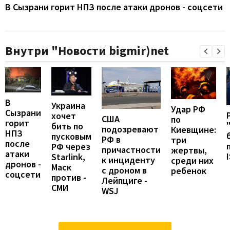
В Сызрани горит НПЗ после атаки дронов - соцсети
Внутри "Новости bigmir)net
В
Украина
Удар РФ
Сызрани
хочет
США
по
горит
бить по
подозревают
Киевщине:
НПЗ
пусковым
РФ в
три
после
РФ через
причастности
жертвы,
атаки
Starlink,
к инциденту
среди них
дронов -
Маск
с дроном в
ребенок
соцсети
против -
Лейпциге -
СМИ
WSJ