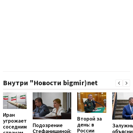
Внутри "Новости bigmir)net
Иран
Второй за
угрожает
день: в
Подозрение
Залужн
соседним
России
Стефанишиной:
объясни
странам