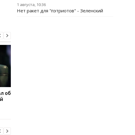
1 августа, 10:36
Нет ракет для "пэтриотов" - Зеленский
л об
Федоров ответил,
Марганец без воды:
ой
надеется ли вернуться
Зеленский резко
на пост министра
отреагировал
обороны