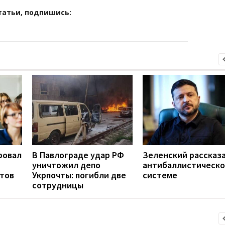
татьи, подпишись:
ровал
В Павлограде удар РФ
Зеленский рассказа
уничтожил депо
антибаллистическ
нтов
Укрпочты: погибли две
системе
сотрудницы