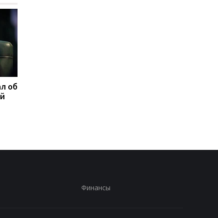
л об
Федоров ответил,
Марганец без воды:
ой
надеется ли вернуться
Зеленский резко
на пост министра
отреагировал
обороны
Финансы