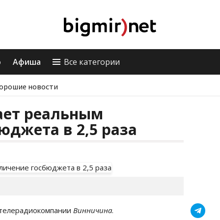
о
Афиша
Все категории
орошие новости
ает реальным
юджета в 2,5 раза
 телерадиокомпании
Винничина
.