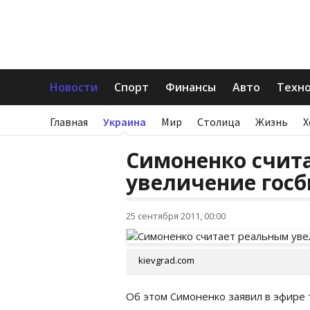
Новости
Спорт
Финансы
Авто
Техн
Главная
Украина
Мир
Столица
Жизнь
Х
Симоненко счит
увеличение госб
25 сентября 2011, 00:00
kievgrad.com
Об этом Симоненко заявил в эфире