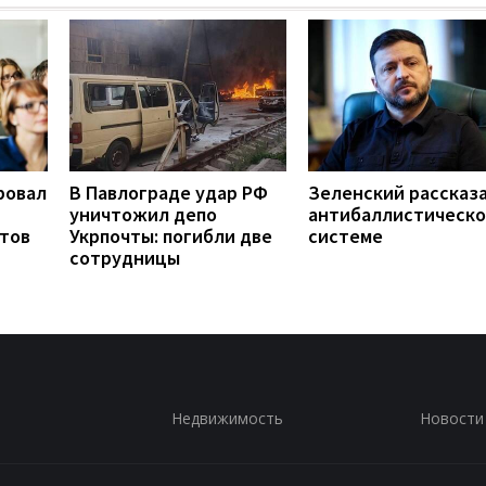
ровал
В Павлограде удар РФ
Зеленский рассказа
уничтожил депо
антибаллистическ
нтов
Укрпочты: погибли две
системе
сотрудницы
Недвижимость
Новости