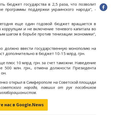
ть бюджет государства в 2,5 раза, что позволит
е программы поддержки украинского народа", -
сегодня еще один годовой бюджет вращается в
в коррупции и не включение теневого капитала во
ым шагом в борьбе против тенизации экономики",
во должно ввести государственную монополию на
аст дополнительно в бюджет 10-15 млрд. грн.
ще плюс 10 млрд. грн. за счет таможни. Наведение
е 500 млн. грн., отмена должности Президента
 он.
енко открыл в Симферополе на Советской площади
оветского народа, павших от рук пособников
коллаборационистов
.
е нас в Google.News