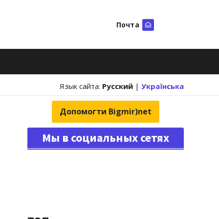
Почта
Искать
Язык сайта:
Русский
|
Українська
Допомогти Bigmir)net
Мы в социальных сетях