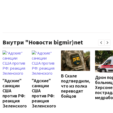
Внутри "Новости bigmir)net
В Скале
Дрон по
"Адские"
"Адские"
подтвердили,
больниц
санкции
санкции
что из полка
Херсоне
США
США
переводят
пострад
против РФ:
против РФ:
бойцов
медраб
реакция
реакция
Зеленского
Зеленского