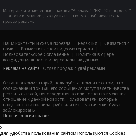
Материалы, отмеченные знаками "Реклама", "PR", "Спецпроект",
"Новости компаний", "Актуально", "Промо", публикуются на
правах рекламы.
Наши контакты и схема проезда
|
Редакция
|
Связаться с
нами
|
Разместить свои видеоматериалы
|
Пользовательское Соглашение
|
Политика в сфере
конфиденциальности и персональных данных
Реклама на сайте:
Отдел продаж digital рекламы
Оставляя комментарий, пожалуйста, помните о том, что
содержание и тон Вашего сообщения могут задеть чувства
реальных людей, непосредственно или косвенно имеющих
отношение к данной новости. Пользователи, которые
нарушают эти правила грубо или систематически, будут
заблокированы.
Полная версия правил
x
Для удобства пользования сайтом используются Cookies.