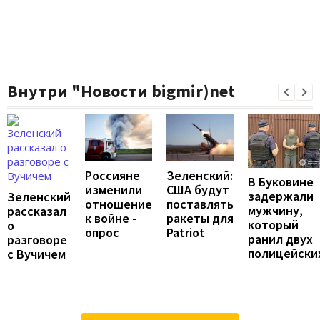
Внутри "Новости bigmir)net
Россияне
Зеленский:
В Буковине
изменили
США будут
задержали
Зеленский
отношение
поставлять
мужчину,
рассказал
к войне -
ракеты для
который
о
опрос
Patriot
ранил двух
разговоре
полицейски
с Вучичем