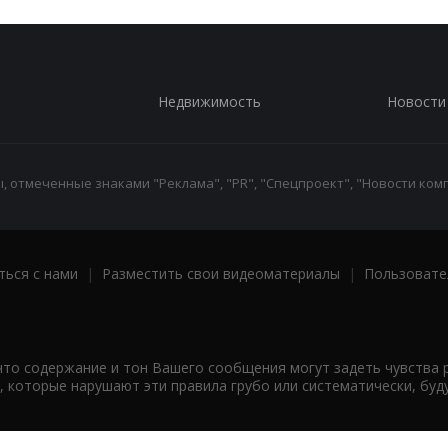
Недвижимость
Новости
 отмеченные знаками "Реклама", "PR", "Спецпроект", "Новости комп
ться с нами
|
Разместить свои видеоматериалы
|
Пользовате
что содержание и тон Вашего сообщения могут задеть чувства 
 которые нарушают эти правила грубо или систематически, буд