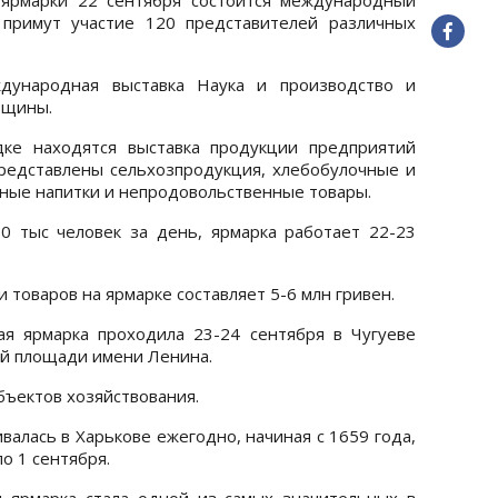
 примут участие 120 представителей различных
дународная выставка Наука и производство и
вщины.
ке находятся выставка продукции предприятий
представлены сельхозпродукция, хлебобулочные и
ьные напитки и непродовольственные товары.
0 тыс человек за день, ярмарка работает 22-23
товаров на ярмарке составляет 5-6 млн гривен.
я ярмарка проходила 23-24 сентября в Чугуеве
ой площади имени Ленина.
бъектов хозяйствования.
валась в Харькове ежегодно, начиная с 1659 года,
по 1 сентября.
я ярмарка стала одной из самых значительных в