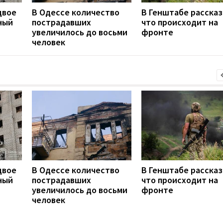
двое
В Одессе количество
В Генштабе рассказ
ный
пострадавших
что происходит на
увеличилось до восьми
фронте
человек
двое
В Одессе количество
В Генштабе рассказ
ный
пострадавших
что происходит на
увеличилось до восьми
фронте
человек