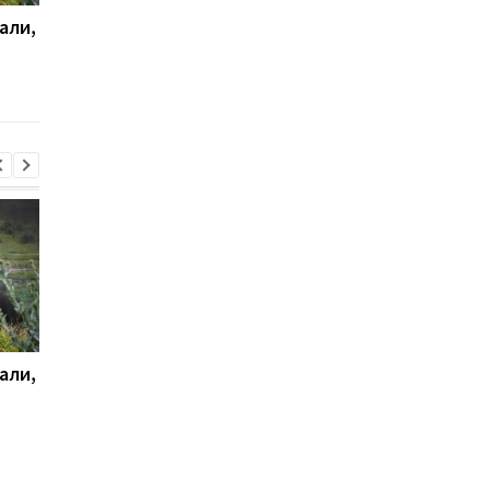
али,
Удар по Харькову:
Стало известно, как
количество раненых
сработала ПВО
увеличилось до 13
человек
али,
Удар по Харькову:
Стало известно, как
количество раненых
сработала ПВО
увеличилось до 13
человек