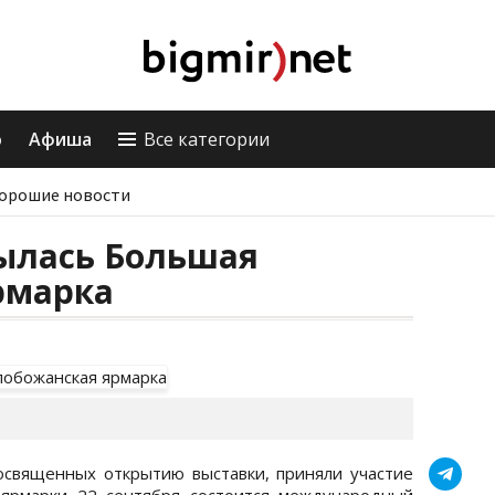
о
Афиша
Все категории
орошие новости
рылась Большая
рмарка
освященных открытию выставки, приняли участие
х ярмарки 22 сентября состоится международный