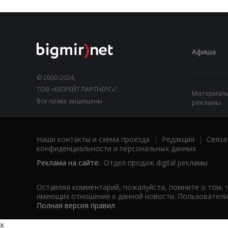
Афиша
© 2000-2024,
ТОВ «КЕПРЕЙТ ПАРТНЕРС»".
Материалы,
Все права защищены.
рекламы.
Наши контакты и схема проезда
|
Редакция
|
Связа
конфиденциальности и персональных данных
Реклама на сайте:
Отдел продаж digital рекламы
Оставляя комментарий, пожалуйста, помните о том, 
имеющих отношение к данной новости. Пользователи,
Полная версия правил
x