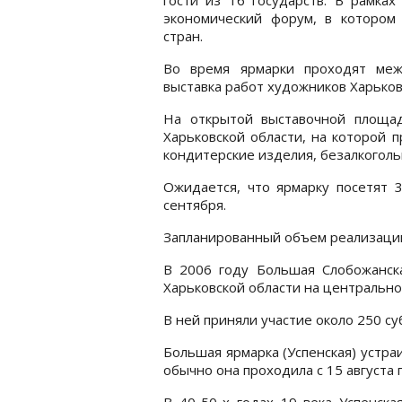
экономический форум, в котором
стран.
Во время ярмарки проходят меж
выставка работ художников Харько
На открытой выставочной площад
Харьковской области, на которой 
кондитерские изделия, безалкогол
Ожидается, что ярмарку посетят 3
сентября.
Запланированный объем реализации 
В 2006 году Большая Слобожанска
Харьковской области на центральн
В ней приняли участие около 250 су
Большая ярмарка (Успенская) устраи
обычно она проходила с 15 августа 
В 40-50-х годах 19 века Успенска