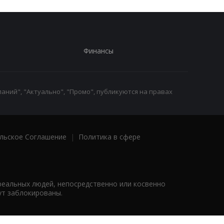
Финансы
аний", "Актуально", "Промо", публикуются на правах
льское Соглашение
|
Политика в сфере
реальных людей, непосредственно или косвенно
ут заблокированы.