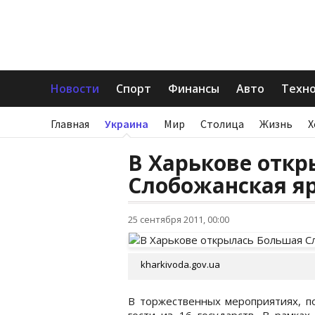
Новости
Спорт
Финансы
Авто
Техн
Главная
Украина
Мир
Столица
Жизнь
Х
В Харькове отк
Слобожанская я
25 сентября 2011, 00:00
kharkivoda.gov.ua
В торжественных мероприятиях, п
гости из 16 государств. В рамка