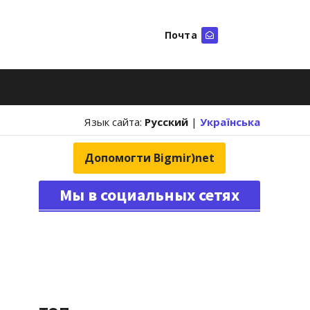
Почта
Искать
Язык сайта:
Русский
|
Українська
Допомогти Bigmir)net
Мы в социальных сетях