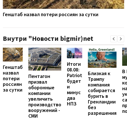
Генштаб назвал потери россиян за сутки
Внутри "Новости bigmir)net
Итоги
Генштаб
08.08:
В
назвал
Близкая к
Patriot
Пентагон
м
потери
Трампу
будет
призвал
к
россиян
компания
и
оборонные
н
за сутки
собирается
минус
компании
у
бурить в
два
увеличить
с
Гренландии
НПЗ
производство
п
без
вооружений -
п
разрешения
СМИ