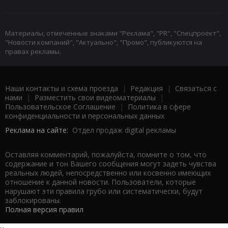
Материалы, отмеченные знаками "Реклама", "PR", "Спецпроект",
"Новости компаний", "Актуально", "Промо", публикуются на
правах рекламы.
Наши контакты и схема проезда
|
Редакция
|
Связаться с
нами
|
Разместить свои видеоматериалы
|
Пользовательское Соглашение
|
Политика в сфере
конфиденциальности и персональных данных
Реклама на сайте:
Отдел продаж digital рекламы
Оставляя комментарий, пожалуйста, помните о том, что
содержание и тон Вашего сообщения могут задеть чувства
реальных людей, непосредственно или косвенно имеющих
отношение к данной новости. Пользователи, которые
нарушают эти правила грубо или систематически, будут
заблокированы.
Полная версия правил