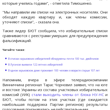
которые учились годами", - отметила Тимошенко.
"Мы направили им списки на электронных носителях. Они
обходят каждую квартиру и, как члены комиссии,
уточняют списки", - сказала она.
Также лидер БЮТ сообщила, что избирательные списки
сравниваются с реестрами умерших для предупреждения
фальсификаций.
Читайте также:
В списках харьковских избирателей обнаружены почти 100 тыс. двойников
В Луганске выявили 122-летних избирателей
В одном харьковском доме проживает 100 человек в возрасте старше 107 лет
Напомним, вчера в эфире телерадиокомпании
Винниччина регионал Тарас Чорновил заявил, что на юге
и востоке Украины из состава участковых избирательных
комиссий (УИК)
стали выходить члены от блока
НУ-НС
и
БЮТ, чтобы потом на этих участках (где ожидается
наибольшая поддержка Партии регионов) результаты
голосования признавались недействительными.