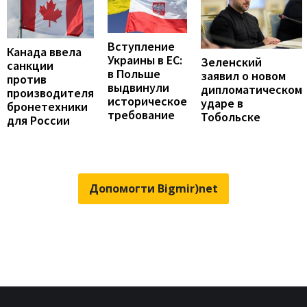
Вступление
Канада ввела
Украины в ЕС:
Зеленский
санкции
в Польше
заявил о новом
против
выдвинули
дипломатическом
производителя
историческое
ударе в
бронетехники
требование
Тобольске
для России
Допомогти Bigmir)net