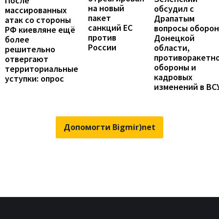
После
на новый
обсудил с
массированных
пакет
Драпатым
атак со стороны
санкций ЕС
вопросы оборо
РФ киевляне ещё
против
Донецкой
более
России
области,
решительно
противоракетн
отвергают
обороны и
территориальные
кадровых
уступки: опрос
изменений в ВС
Допомогти Bigmir)net