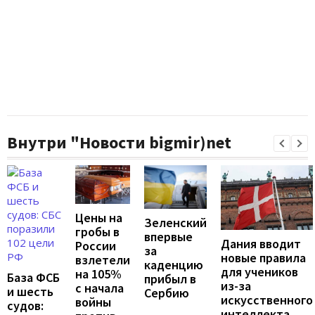
Внутри "Новости bigmir)net
Цены на
Зеленский
гробы в
впервые
Дания вводит
России
за
новые правила
взлетели
каденцию
для учеников
на 105%
База ФСБ
прибыл в
из-за
с начала
и шесть
Сербию
искусственного
войны
судов:
интеллекта