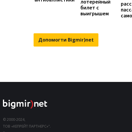
лотерейный
расс
билет с
пас
выигрышем
сам
Допомогти Bigmir)net
© 2000-2024,
ТОВ «КЕПРЕЙТ ПАРТНЕРС»".