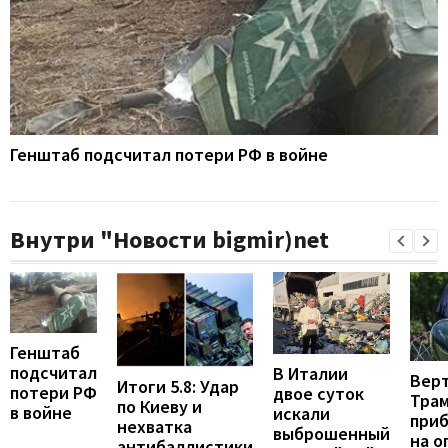
Генштаб подсчитал потери РФ в войне
Внутри "Новости bigmir)net
Генштаб
подсчитал
В Италии
Вер
Итоги 5.8: Удар
потери РФ
двое суток
Тра
по Киеву и
в войне
искали
при
нехватка
выброшенный
на о
антибаллистики