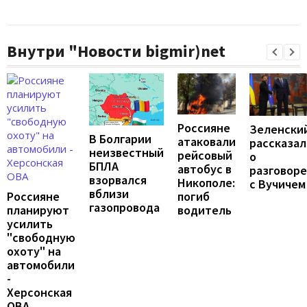
Внутри "Новости bigmir)net
Россияне
Зеленски
В Болгарии
атаковали
рассказал
неизвестный
рейсовый
о
БПЛА
автобус в
разговоре
взорвался
Никополе:
с Вучичем
вблизи
погиб
Россияне
газопровода
водитель
планируют
усилить
"свободную
охоту" на
автомобили
-
Херсонская
ОВА