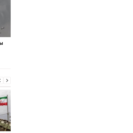
мы
Иран угрожает
Подозрение
соседним странам
Стефанишиной: САП
ударами в случае новых
требует залог в
атак США - СМИ
размере 13,3 млн