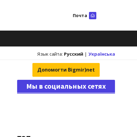
Почта
Искать
Язык сайта:
Русский
|
Українська
Допомогти Bigmir)net
Мы в социальных сетях