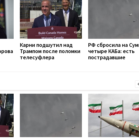
Карни подшутил над
РФ сбросила на Су
орова
Трампом после поломки
четыре КАБа: есть
телесуфлера
пострадавшие