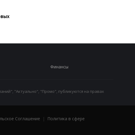
Подозрение
Второй за день: в
Стефанишиной: САП
России похоронили 
овых
требует залог в
одного генерала
размере 13,3 млн
Финансы
аний", "Актуально", "Промо", публикуются на правах
льское Соглашение
|
Политика в сфере