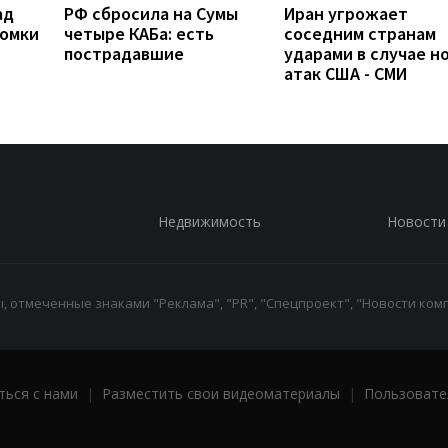
ад
РФ сбросила на Сумы
Иран угрожает
ломки
четыре КАБа: есть
соседним странам
пострадавшие
ударами в случае н
атак США - СМИ
Недвижимость
Новости
 отмеченные знаками "Реклама", "PR", "Спецпроект", "Новости комп
ться с нами
|
Разместить свои видеоматериалы
|
Пользовате