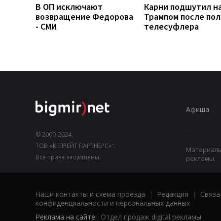
В ОП исключают
Карни подшутил н
возвращение Федорова
Трампом после по
- СМИ
телесуфлера
Афиша
© 2000-2024,
ТОВ «КЕПРЕЙТ ПАРТНЕРС»".
Материалы,
Все права защищены.
рекламы.
Наши контакты и схема проезда
|
Редакция
|
Связа
конфиденциальности и персональных данных
Реклама на сайте:
Отдел продаж digital рекламы