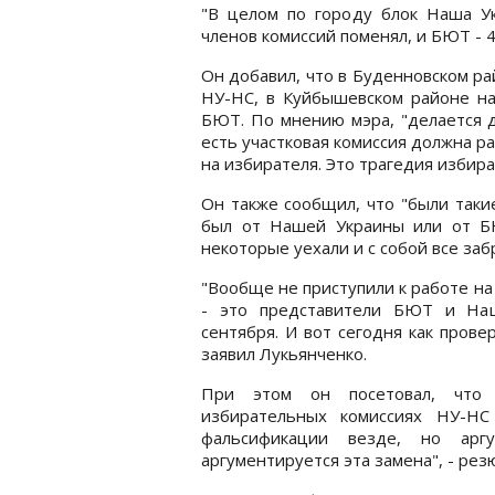
"В целом по городу блок Наша У
членов комиссий поменял, и БЮТ - 4
Он добавил, что в Буденновском р
НУ-НС, в Куйбышевском районе н
БЮТ. По мнению мэра, "делается д
есть участковая комиссия должна ра
на избирателя. Это трагедия избира
Он также сообщил, что "были такие
был от Нашей Украины или от БЮ
некоторые уехали и с собой все заб
"Вообще не приступили к работе на
- это представители БЮТ и Наш
сентября. И вот сегодня как провер
заявил Лукьянченко.
При этом он посетовал, что 
избирательных комиссиях НУ-НС
фальсификации везде, но арг
аргументируется эта замена", - ре