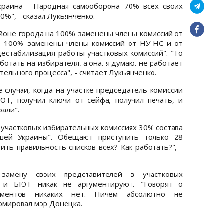
краина - Народная самооборона 70% всех своих
0%", - сказал Лукьянченко.
айоне города на 100% заменены члены комиссий от
а 100% заменены члены комиссий от НУ-НС и от
естабилизация работы участковых комиссий". "То
ботать на избирателя, а она, я думаю, не работает
тельного процесса", - считает Лукьянченко.
 случаи, когда на участке председатель комиссии
Т, получил ключи от сейфа, получил печать, и
рали".
 участковых избирательных комиссиях 30% состава
ей Украины". Обещают приступить только 28
ить правильность списков всех? Как работать?", -
замену своих представителей в участковых
 и БЮТ никак не аргументируют. "Говорят о
ументов никаких нет. Ничем абсолютно не
зюмировал мэр Донецка.