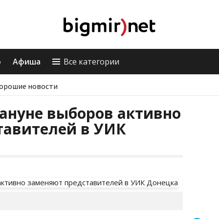
о
Афиша
Все категории
орошие новости
ануне выборов активно
тавителей в УИК