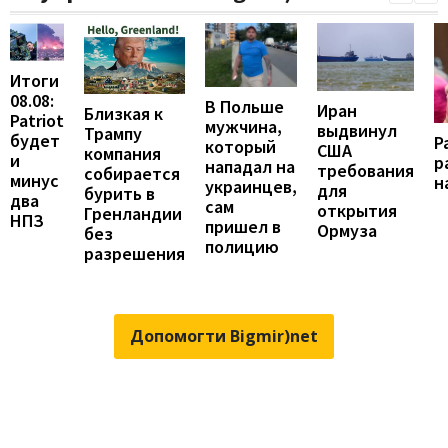
Итоги
08.08:
В Польше
Иран
Близкая к
Patriot
мужчина,
выдвинул
Трампу
будет
Р
который
США
компания
и
р
нападал на
требования
собирается
минус
н
украинцев,
для
бурить в
два
сам
открытия
Гренландии
НПЗ
пришел в
Ормуза
без
полицию
разрешения
Допомогти Bigmir)net