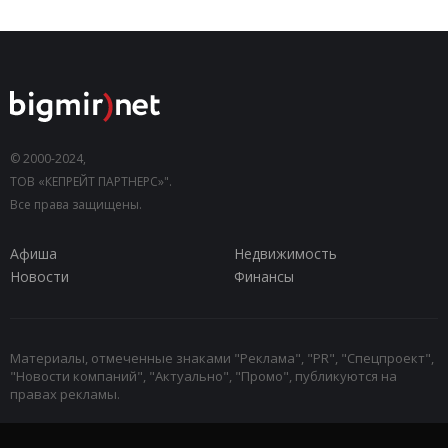
© 2000-2024,
ТОВ «КЕПРЕЙТ ПАРТНЕРС»".
Все права защищены.
Афиша
Недвижимость
Новости
Финансы
Материалы, отмеченные знаками "Реклама", "PR", "Спецпроект",
"Новости компаний", "Актуально", "Промо", публикуются на
правах рекламы.