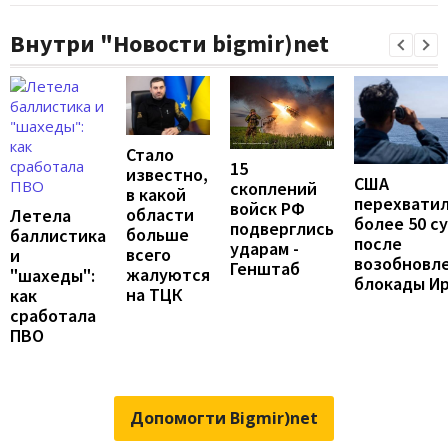
Внутри "Новости bigmir)net
Стало
15
известно,
США
скоплений
в какой
перехвати
войск РФ
области
Летела
более 50 с
подверглись
больше
баллистика
после
ударам -
всего
и
возобновл
Генштаб
жалуются
"шахеды":
блокады И
на ТЦК
как
сработала
ПВО
Допомогти Bigmir)net