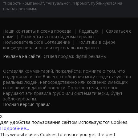
"Новости компаний", "Актуально", "Промо", публикуются на
правах рекламы.
Наши контакты и схема проезда
|
Редакция
|
Связаться с
нами
|
Разместить свои видеоматериалы
|
Пользовательское Соглашение
|
Политика в сфере
конфиденциальности и персональных данных
Реклама на сайте:
Отдел продаж digital рекламы
Оставляя комментарий, пожалуйста, помните о том, что
содержание и тон Вашего сообщения могут задеть чувства
реальных людей, непосредственно или косвенно имеющих
отношение к данной новости. Пользователи, которые
нарушают эти правила грубо или систематически, будут
заблокированы.
Полная версия правил
x
Для удобства пользования сайтом используются Cookies.
Подробнее...
This website uses Cookies to ensure you get the best