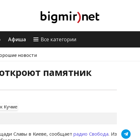
о
Афиша
Все категории
орошие новости
 откроют памятник
ощади Славы в Киеве, сообщает
радио Свобода
. Из
общается.