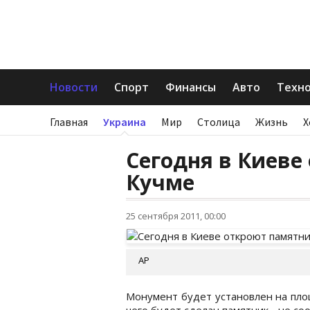
Новости
Спорт
Финансы
Авто
Техн
Главная
Украина
Мир
Столица
Жизнь
Х
Сегодня в Киеве
Кучме
25 сентября 2011, 00:00
АР
Монумент будет установлен на пл
чего будет сделан памятник - не со