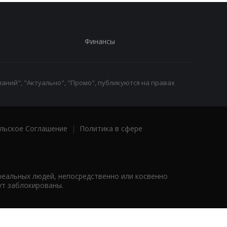
Финансы
аний", "Актуально", "Промо", публикуются на правах
льское Соглашение
|
Политика в сфере
реальных людей, непосредственно или косвенно
ут заблокированы.