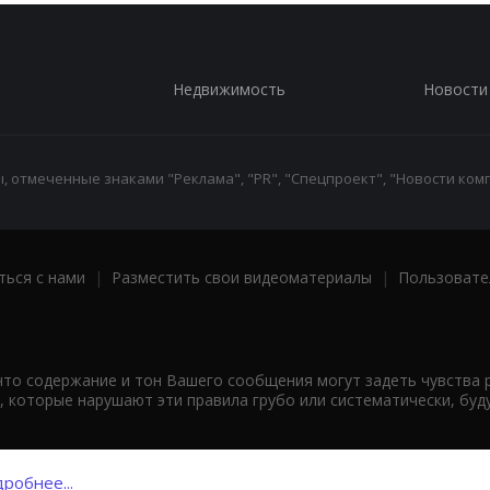
Недвижимость
Новости
 отмеченные знаками "Реклама", "PR", "Спецпроект", "Новости комп
ться с нами
|
Разместить свои видеоматериалы
|
Пользовате
что содержание и тон Вашего сообщения могут задеть чувства 
 которые нарушают эти правила грубо или систематически, буд
робнее...