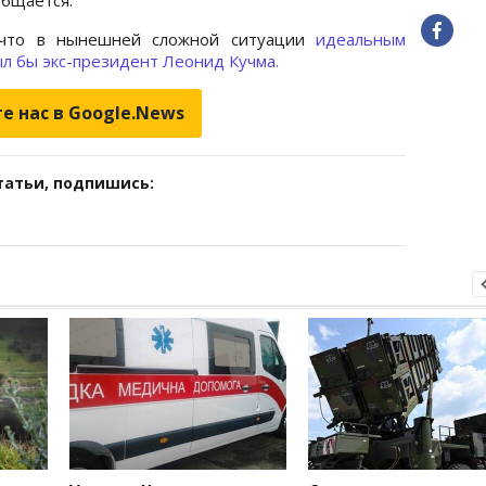
 что в нынешней сложной ситуации
идеальным
л бы экс-президент Леонид Кучма.
е нас в Google.News
татьи, подпишись: