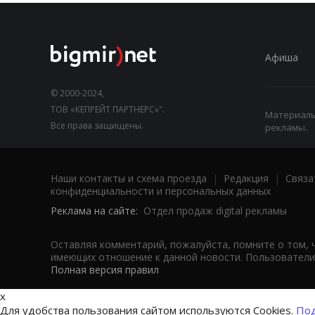
Афиша
© 2000-2024,
ТОВ «КЕПРЕЙТ ПАРТНЕРС»".
Материалы,
Все права защищены.
рекламы.
Наши контакты и схема проезда
|
Редакция
|
Связа
конфиденциальности и персональных данных
Реклама на сайте:
Отдел продаж digital рекламы
Оставляя комментарий, пожалуйста, помните о том, 
имеющих отношение к данной новости. Пользователи,
Полная версия правил
x
Для удобства пользования сайтом используются Cookies.
Под