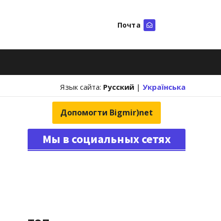
Почта
Искать
Язык сайта:
Русский
|
Українська
Допомогти Bigmir)net
Мы в социальных сетях