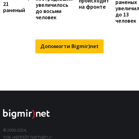
происходит
раненых
21
увеличилось
на фронте
увеличи
раненый
до восьми
до 13
человек
человек
Допомогти Bigmir)net
© 2000-2024,
ТОВ «КЕПРЕЙТ ПАРТНЕРС»".