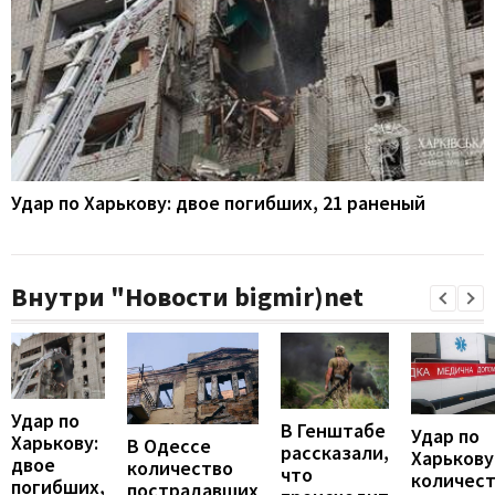
Удар по Харькову: двое погибших, 21 раненый
Внутри "Новости bigmir)net
Удар по
В Генштабе
Удар по
Харькову:
В Одессе
рассказали,
Харькову
двое
количество
что
количес
погибших,
пострадавших