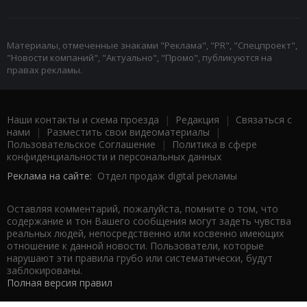
Материалы, отмеченные знаками "Реклама", "PR", "Спецпроект",
"Новости компаний", "Актуально", "Промо", публикуются на
правах рекламы.
Наши контакты и схема проезда
|
Редакция
|
Связаться с
нами
|
Разместить свои видеоматериалы
|
Пользовательское Соглашение
|
Политика в сфере
конфиденциальности и персональных данных
Реклама на сайте:
Отдел продаж digital рекламы
Оставляя комментарий, пожалуйста, помните о том, что
содержание и тон Вашего сообщения могут задеть чувства
реальных людей, непосредственно или косвенно имеющих
отношение к данной новости. Пользователи, которые
нарушают эти правила грубо или систематически, будут
заблокированы.
Полная версия правил