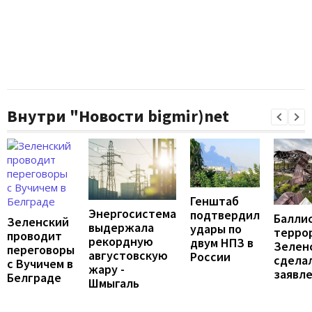
Внутри "Новости bigmir)net
Генштаб
Энергосистема
подтвердил
Балли
Зеленский
выдержала
удары по
террор
проводит
рекордную
двум НПЗ в
Зелен
переговоры
августовскую
России
сдела
с Вучичем в
жару -
заявл
Белграде
Шмыгаль