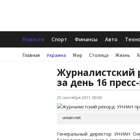
Новости
Спорт
Финансы
Авто
Техн
Главная
Украина
Мир
Столица
Жизнь
Х
Журналистский 
за день 16 прес
25 сентября 2011, 00:00
unian.net
Генеральный директор УНИАН Оле
благодаря открытию в агентстве вт