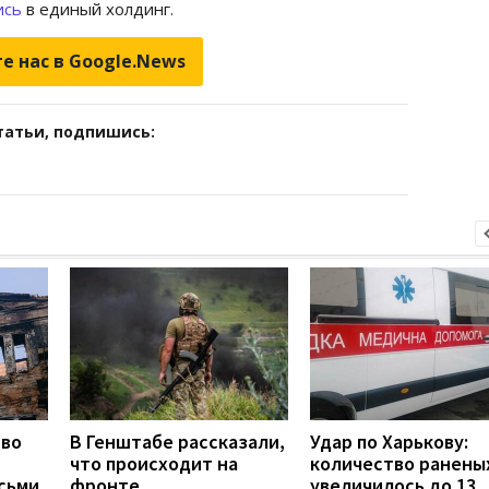
ись
в единый холдинг.
е нас в Google.News
татьи, подпишись:
тво
В Генштабе рассказали,
Удар по Харькову:
что происходит на
количество ранены
сьми
фронте
увеличилось до 13