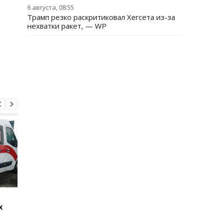
6 августа, 08:55
Трамп резко раскритиковал Хегсета из-за
нехватки ракет, — WP
Стало известно, как
Россияне обстрелял
х
сработала ПВО
многоэтажки в
Харькове, есть