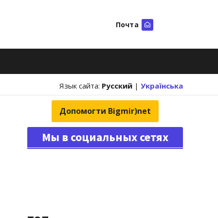
Почта
Искать
Язык сайта:
Русский
|
Українська
Допомогти Bigmir)net
Мы в социальных сетях