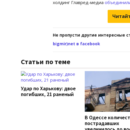
холдинг Главред-медиа
объединил
Читайт
Не пропусти другие интересные с
bigmir)net в facebook
Статьи по теме
Удар по Харькову: двое
погибших, 21 раненый
В Одессе количес
пострадавших
увеличилось до во