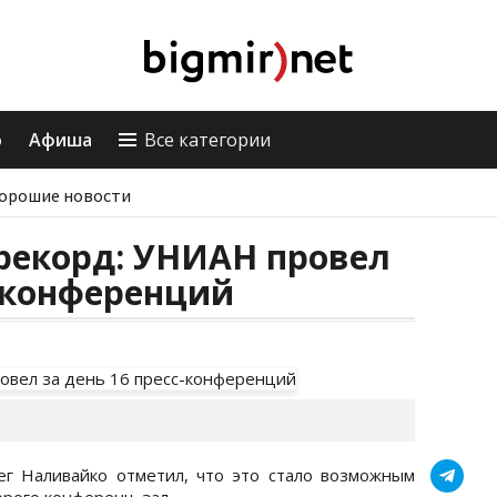
о
Афиша
Все категории
орошие новости
рекорд: УНИАН провел
с-конференций
г Наливайко отметил, что это стало возможным
орого конференц-зал.