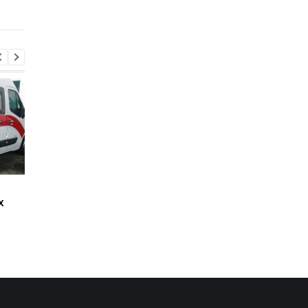
погибшие
Стало известно, как
Россияне обстрелял
х
сработала ПВО
многоэтажки в
Харькове, есть
погибшие