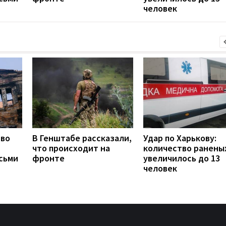
человек
тво
В Генштабе рассказали,
Удар по Харькову:
что происходит на
количество ранены
сьми
фронте
увеличилось до 13
человек