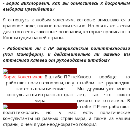
- Борис Викторович
, как
Вы относитесь к досрочным
выборам
Президента?
Я отношусь к любым явлениям, которые вписываются в
правовое поле, вполне положительно. Но опять же - если
для этого есть законные основания, которые прописаны в
Конституции нашей страны.
- Работают ли с ПР американские политтехнологи
(Пол Манафорт), и действительно ли именно Вы
оттеснили Клюева от руководства штабом?
Борис Колесникoв:
В штабе ПР не
Клюев вообще то
работают политтехнологи, но у
штабом не руководил.
нас есть политические
Мы дружим уже много
консультанты из разных стран
лет, так что никто
мира
никого не оттеснял. В
штабе ПР не работают
политтехнологи, но у нас есть политические
консультанты из разных стран мира, а также из нашей
страны, о чем я уже неоднократно говорил.