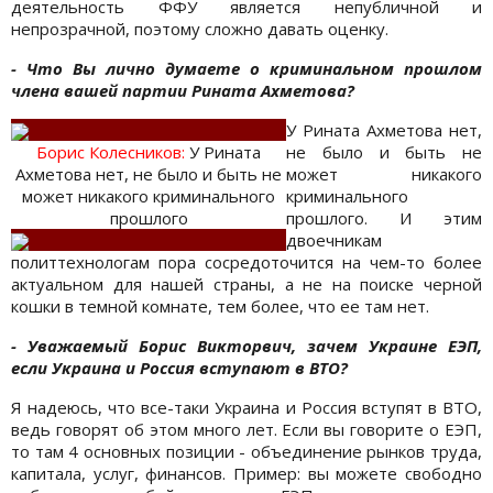
деятельность ФФУ является непубличной и
непрозрачной, поэтому сложно давать оценку.
- Что Вы лично думаете о криминальном прошлом
члена вашей партии Рината Ахметова?
У Рината Ахметова нет,
Борис Колесникoв:
У Рината
не было и быть не
Ахметова нет, не было и быть не
может никакого
может никакого криминального
криминального
прошлого
прошлого. И этим
двоечникам
политтехнологам пора сосредоточится на чем-то более
актуальном для нашей страны, а не на поиске черной
кошки в темной комнате, тем более, что ее там нет.
- Уважаемый Борис Викторвич, зачем Украине ЕЭП,
если Украина и Россия вступают в ВТО?
Я надеюсь, что все-таки Украина и Россия вступят в ВТО,
ведь говорят об этом много лет. Если вы говорите о ЕЭП,
то там 4 основных позиции - объединение рынков труда,
капитала, услуг, финансов. Пример: вы можете свободно