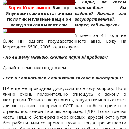
- Борис, на каком
Борис Колесникoв:
Виктор
автомобиле Вы
Янукович самодостаточный
ездите? Личный
или
политик и главные вещи он
государственный,
всегда закладывает сам
марка, год выпуска?
У меня за 44 года не
было ни одного государственного авто. Езжу на
Мерседесе S500, 2006 года выпуска.
- По вашему мнению, сколько партий пройдет?
Давайте немножко подождем.
- Как ПР относится к принятию закона о люстрации?
ПР еще не проводила дискуссии по этому вопросу. Но я
лично очень положительно отношусь к закону о
люстрации. Только я хочу понять, откуда начинать отсчет
для люстрации - со времен СССР, как это было принято в
странах восточной Европы, например ГДР? Тогда третья
часть наших бело-красно-оранжевых друзей останутся
без работы. Или со времен Кучмы? Тогда три четверти
наших бело-красно-оранжевых друзей останутся вне