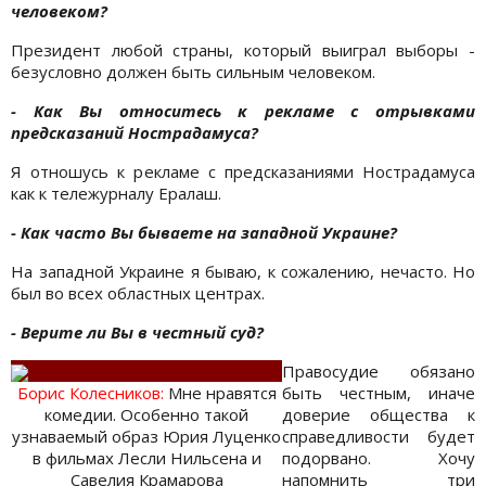
человеком?
Президент любой страны, который выиграл выборы -
безусловно должен быть сильным человеком.
- Как Вы относитесь к рекламе с отрывками
предсказаний Нострадамуса?
Я отношусь к рекламе с предсказаниями Нострадамуса
как к тележурналу Ералаш.
- Как часто Вы бываете на западной Украине?
На западной Украине я бываю, к сожалению, нечасто. Но
был во всех областных центрах.
- Верите ли Вы в честный суд?
Правосудие обязано
Борис Колесникoв:
Мне нравятся
быть честным, иначе
комедии. Особенно такой
доверие общества к
узнаваемый образ Юрия Луценко
справедливости будет
в фильмах Лесли Нильсена и
подорвано. Хочу
Савелия Крамарова
напомнить три