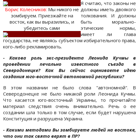
Я считаю, что законы не
Борис Колесникoв:
Мы никого не
должны иметь двоякого
зомбируем. Приезжайте на
толкования. И должны
восток, как вы выразились, и
быть морально-
убедитесь сами
этические нормы,
имеет ли глава
государства, не являясь субъектом избирательного права,
кого-либо рекламировать.
- Какова роль экс-президента Леонида Кучмы в
проведении печально известного съезда в
Северодонецке? Как Вы сейчас оцениваете идею
создания юго-восточной автономной республики?
В этом названии не было слова "автономной". В
Северодонецке не было никакой роли Леонида Кучмы.
Что касается юго-восточный Украины, то прочитайте
материал следствия очень внимательно. Речь о ее
создании шла только в том случае, если будет нарушена
Конституция и разрушена Украина.
- Какими методами Вы зомбируете людей на востоке,
что они так свято верят в ПР?