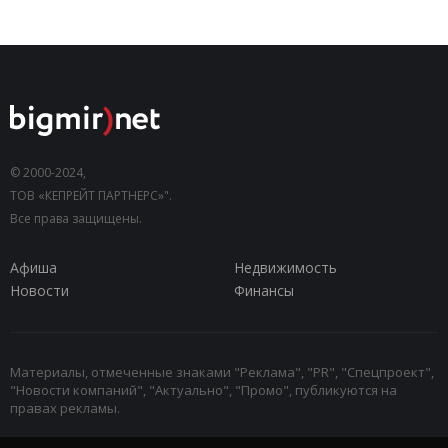
© 2000-2024,
ТОВ «КЕПРЕЙТ ПАРТНЕРС»".
Все права защищены.
Афиша
Недвижимость
Новости
Финансы
Материалы, отмеченные знаками "Реклама", "PR", "Спецпроект",
"Новости компаний", "Актуально", "Промо", публикуются на
правах рекламы.