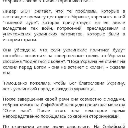
собралось около 3 тысяч сторонников БЮТ.
Лидер БЮТ считает, что те проблемы, которые в
настоящее время существуют в Украине, коренятся в той
"тяжелой ауре", которая присутствует на ее земле
вследствие тех войн, потрясений, преследования и
уничтожения украинских патриотов, которые были в
истории страны.
Она убеждена, что если украинские политики будут
способны покаяться за совершенные грехи, то Украина
способна "подняться с колен". "Пока Украина не станет на
колени перед Богом - она не встанет с колен", - сказала
она.
Тимошенко пожелала, чтобы Бог благословил Украину,
весь украинский народ и каждого украинца.
После завершения своей речи она совместно с людьми,
собравшимися на Софийской площади прочитала молитву
"Отче наш". После этого она некоторое время
непосредственно пообщалась со своими сторонниками.
По окончании акции люди разошлись. На Софийской