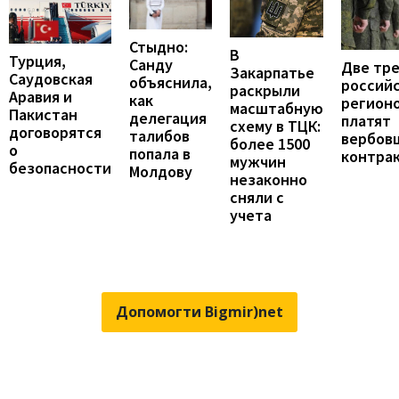
Стыдно:
В
Турция,
Санду
Две тр
Закарпатье
Саудовская
объяснила,
россий
раскрыли
Аравия и
как
регион
масштабную
Пакистан
делегация
платят
схему в ТЦК:
договорятся
талибов
вербов
более 1500
о
попала в
контра
мужчин
безопасности
Молдову
незаконно
сняли с
учета
Допомогти Bigmir)net