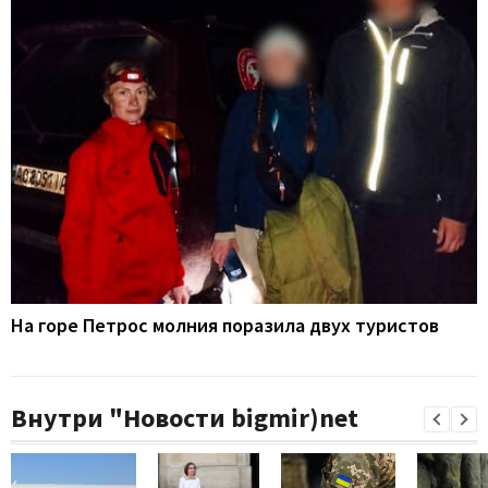
На горе Петрос молния поразила двух туристов
Внутри "Новости bigmir)net