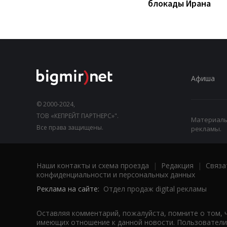
блокады Ирана
Афиша
© 2000-2024,
ТОВ «КЕПРЕЙТ ПАРТНЕРС»".
Материалы,
Все права защищены.
рекламы.
Наши контакты и схема проезда
|
Редакция
|
Связа
конфиденциальности и персональных данных
Реклама на сайте:
Отдел продаж digital рекламы
Оставляя комментарий, пожалуйста, помните о том, 
имеющих отношение к данной новости. Пользователи,