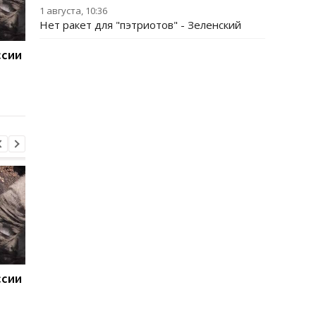
1 августа, 10:36
Нет ракет для "пэтриотов" - Зеленский
ссии
ЕС отреагировал на
Итоги 07.08: "Адские
"адские санкции" США
санкции и "парад"
против России
дронов
ссии
ЕС отреагировал на
Итоги 07.08: "Адские
"адские санкции" США
санкции и "парад"
против России
дронов