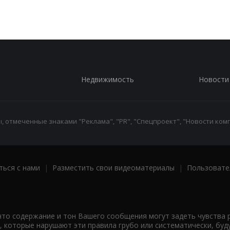
Недвижимость
Новости
 отмеченные знаками "Реклама", "PR", "Спецпроект", "Новости комп
ться с нами
|
Разместить свои видеоматериалы
|
Пользовате
что содержание и тон Вашего сообщения могут задеть чувства 
 которые нарушают эти правила грубо или систематически, буд