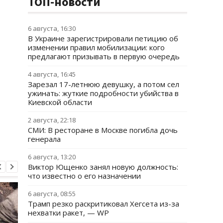
ТОП-новости
6 августа, 16:30
В Украине зарегистрировали петицию об
изменении правил мобилизации: кого
предлагают призывать в первую очередь
4 августа, 16:45
Зарезал 17-летнюю девушку, а потом сел
ужинать: жуткие подробности убийства в
Киевской области
2 августа, 22:18
СМИ: В ресторане в Москве погибла дочь
генерала
6 августа, 13:20
Виктор Ющенко занял новую должность:
что известно о его назначении
6 августа, 08:55
Трамп резко раскритиковал Хегсета из-за
нехватки ракет, — WP