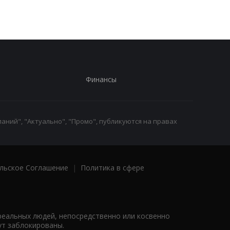
Финансы
аний", "Актуально", "Промо", публикуются на правах
льское Соглашение
|
Политика в сфере
реальных людей, непосредственно или косвенно
ут заблокированы.