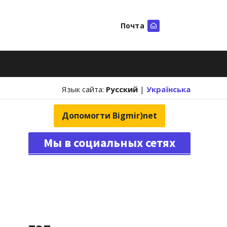
Почта
Искать
Язык сайта:
Русский
|
Українська
Допомогти Bigmir)net
Мы в социальных сетях