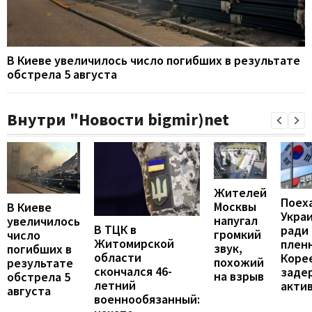
В Киеве увеличилось число погибших в результате
обстрела 5 августа
Внутри "Новости bigmir)net
Жителей
Поех
Москвы
В Киеве
Укра
напугал
увеличилось
В ТЦК в
ради
громкий
число
Житомирской
пленн
звук,
погибших в
области
Коре
похожий
результате
скончался 46-
заде
на взрыв
обстрела 5
летний
акти
августа
военнообязанный: