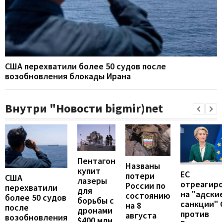
США перехватили более 50 судов после
возобновления блокады Ирана
Внутри "Новости bigmir)net
Пентагон
Названы
купит
ЕС
потери
США
лазеры
отреагир
России по
перехватили
для
на "адски
состоянию
более 50 судов
борьбы с
санкции"
на 8
после
дронами
против
августа
возобновления
$400 млн