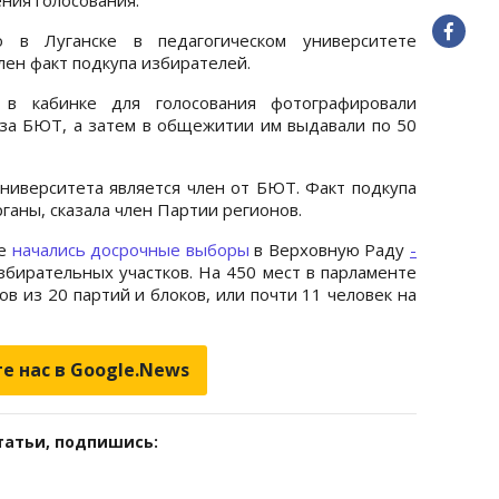
о в Луганске в педагогическом университете
ен факт подкупа избирателей.
в кабинке для голосования фотографировали
 за БЮТ, а затем в общежитии им выдавали по 50
университета является член от БЮТ. Факт подкупа
аны, сказала член Партии регионов.
не
начались досрочные выборы
в Верховную Раду
-
збирательных участков. На 450 мест в парламенте
в из 20 партий и блоков, или почти 11 человек на
е нас в Google.News
татьи, подпишись: