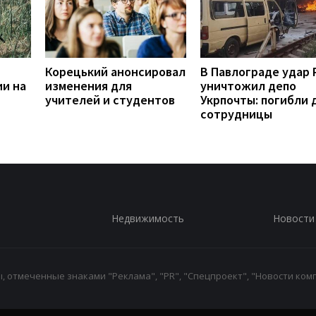
Корецький анонсировал
В Павлограде удар
ии на
изменения для
уничтожил депо
учителей и студентов
Укрпочты: погибли 
сотрудницы
Недвижимость
Новости
 отмеченные знаками "Реклама", "PR", "Спецпроект", "Новости комп