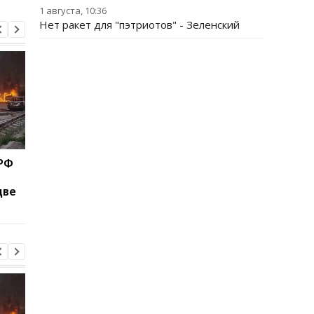
1 августа, 10:36
Нет ракет для "пэтриотов" - Зеленский
 РФ
Зеленский рассказал об
Федоров ответил,
антибаллистической
надеется ли вернут
две
системе
на пост министра
обороны