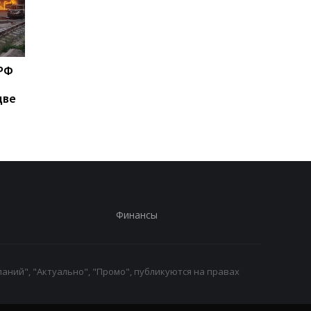
 РФ
Зеленский рассказал об
Федоров ответил,
антибаллистической
надеется ли вернут
две
системе
на пост министра
обороны
Финансы
аний", "Актуально", "Промо", публикуются на правах