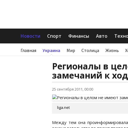
Новости
Спорт
Финансы
Авто
Техн
Главная
Украина
Мир
Столица
Жизнь
Х
Регионалы в це
замечаний к ход
25 сентября 2011, 00:00
liga.net
Между тем она проинформировала
законодательства во время проведе