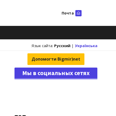
Почта
Искать
Язык сайта:
Русский
|
Українська
Допомогти Bigmir)net
Мы в социальных сетях