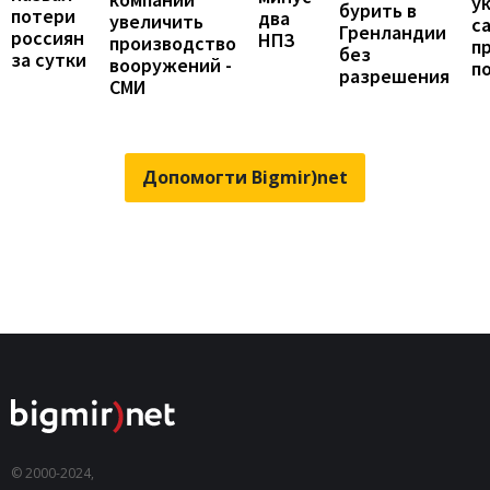
у
бурить в
потери
два
увеличить
с
Гренландии
россиян
НПЗ
производство
п
без
за сутки
вооружений -
п
разрешения
СМИ
Допомогти Bigmir)net
© 2000-2024,