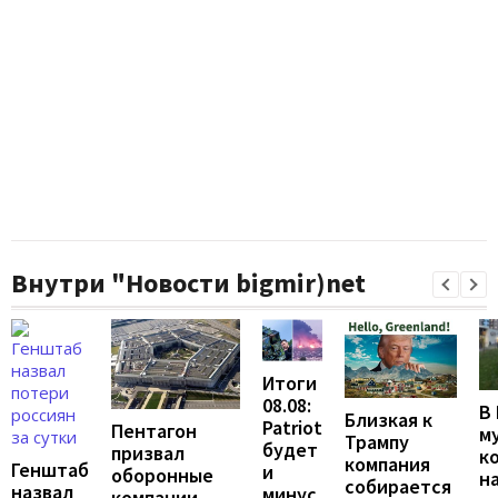
Внутри "Новости bigmir)net
Итоги
08.08:
В
Близкая к
Patriot
Пентагон
м
Трампу
будет
призвал
к
компания
Генштаб
и
оборонные
н
собирается
назвал
минус
компании