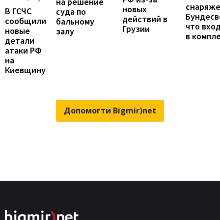
на решение
снаряж
новых
В ГСЧС
суда по
Бундесв
действий в
сообщили
бальному
что вхо
Грузии
новые
залу
в компл
детали
атаки РФ
на
Киевщину
Допомогти Bigmir)net