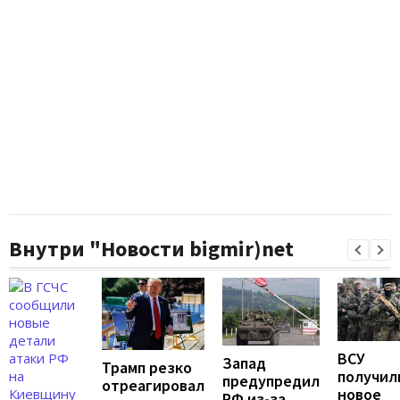
Внутри "Новости bigmir)net
ВСУ
Запад
Трамп резко
получил
предупредил
отреагировал
новое
РФ из-за