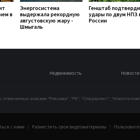
ит
Энергосистема
Генштаб подтверд
чем в
выдержала рекордную
удары по двум НПЗ 
августовскую жару -
России
Шмыгаль
Недвижимость
Новости
 отмеченные знаками "Реклама", "PR", "Спецпроект", "Новости комп
ться с нами
|
Разместить свои видеоматериалы
|
Пользовате