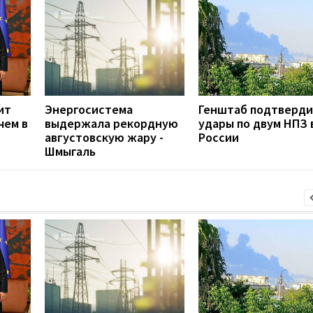
ит
Энергосистема
Генштаб подтверд
чем в
выдержала рекордную
удары по двум НПЗ 
августовскую жару -
России
Шмыгаль