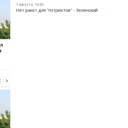
1 августа, 10:36
Нет ракет для "пэтриотов" - Зеленский
ил
Баллистический
Испания объявила о
в
террор: Зеленский
пограничном контро
сделал заявление
для путешественни
из Италии