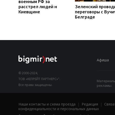
военным РФ за
расстрел людей н
Зеленский провод
Киевщине
переговоры с Вучи
Белграде
Афиша
© 2000-2024,
ТОВ «КЕПРЕЙТ ПАРТНЕРС»".
Материалы,
Все права защищены.
рекламы.
Наши контакты и схема проезда
|
Редакция
|
Связа
конфиденциальности и персональных данных