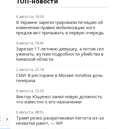
ТОП-новости
6 августа, 16:30
В Украине зарегистрировали петицию об
изменении правил мобилизации: кого
предлагают призывать в первую очередь
4 августа, 16:45
Зарезал 17-летнюю девушку, а потом сел
ужинать: жуткие подробности убийства в
Киевской области
2 августа, 22:18
СМИ: В ресторане в Москве погибла дочь
генерала
6 августа, 13:20
Виктор Ющенко занял новую должность:
что известно о его назначении
6 августа, 08:55
Трамп резко раскритиковал Хегсета из-за
нехватки ракет, — WP