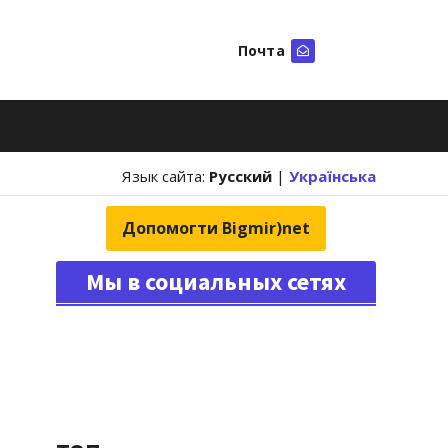
Почта
Искать
Язык сайта:
Русский
|
Українська
Допомогти Bigmir)net
Мы в социальных сетях