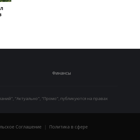
ил
Баллистический
Испания объявила о
в
террор: Зеленский
пограничном контро
сделал заявление
для путешественни
из Италии
Финансы
аний", "Актуально", "Промо", публикуются на правах
льское Соглашение
|
Политика в сфере