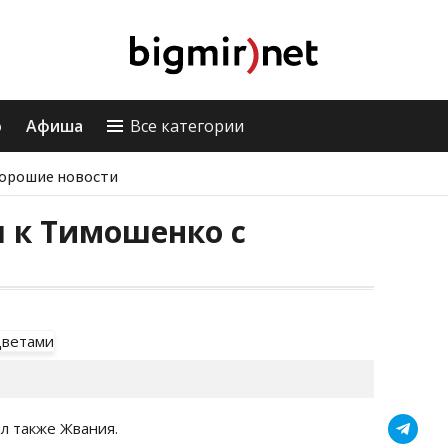
о
Афиша
Все категории
орошие новости
 к Тимошенко с
л также Жвания.