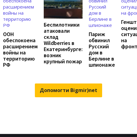
Геншт
Беспилотники
оцени
атаковали
ООН
Париж
ситуа
склад
обеспокоена
обвинил
на
Wildberries в
расширением
Русский
фрон
Екатеринбурге:
войны на
дом в
возник
территорию
Берлине в
крупный пожар
РФ
шпионаже
Допомогти Bigmir)net