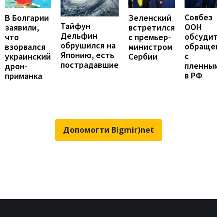
Совбез
В Болгарии
Зеленский
Тайфун
ООН
заявили,
встретился
Дельфин
обсуди
что
с премьер-
обрушился на
обраще
взорвался
министром
Японию, есть
с
украинский
Сербии
пострадавшие
пленны
дрон-
в РФ
приманка
Допомогти Bigmir)net