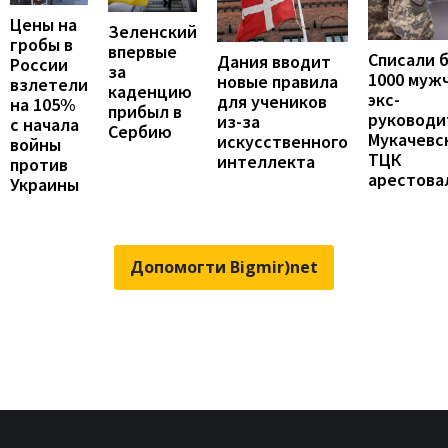
Цены на
Зеленский
гробы в
впервые
Списали 
Дания вводит
России
за
1000 муж
новые правила
взлетели
каденцию
экс-
для учеников
на 105%
прибыл в
руководи
из-за
с начала
Сербию
Мукачевс
искусственного
войны
ТЦК
интеллекта
против
арестова
Украины
Допомогти Bigmir)net