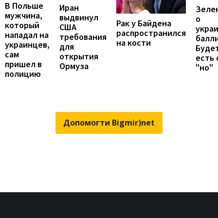
В Польше
Иран
Зеле
мужчина,
выдвинул
о
Рак у Байдена
который
США
укра
распространился
нападал на
требования
балли
на кости
украинцев,
для
Будет
сам
открытия
есть
пришел в
Ормуза
"но"
полицию
Допомогти Bigmir)net