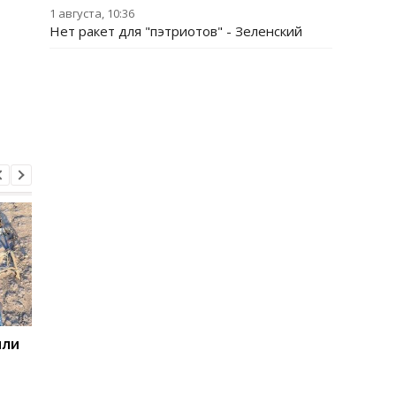
1 августа, 10:36
Нет ракет для "пэтриотов" - Зеленский
или
ООН обеспокоена
Беспилотники
расширением войны на
атаковали склад
территорию РФ
Wildberries в