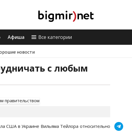
о
Афиша
Все категории
орошие новости
рудничать с любым
сла США в Украине Вильяма Тейлора относительно