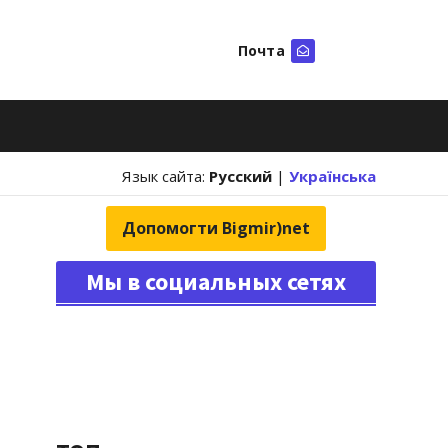
Почта
Искать
Язык сайта:
Русский
|
Українська
Допомогти Bigmir)net
Мы в социальных сетях