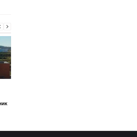
Екатеринбурге: возн
крупный пожар
Париж обвинил Русский
Генштаб оценил
дом в Берлине в
ситуацию на фронт
шпионаже
ник