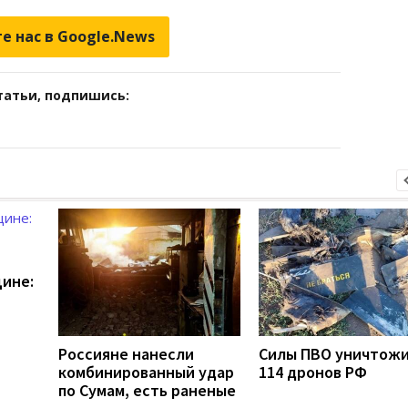
е нас в Google.News
татьи, подпишись:
щине:
Россияне нанесли
Силы ПВО уничтож
комбинированный удар
114 дронов РФ
по Сумам, есть раненые