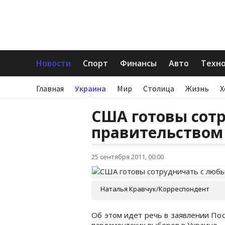
Новости
Спорт
Финансы
Авто
Техн
Главная
Украина
Мир
Столица
Жизнь
Х
США готовы сот
правительством
25 сентября 2011, 00:00
Наталья Кравчук/Корреспондент
Об этом идет речь в заявлении По
парламентских выборов в Украине.