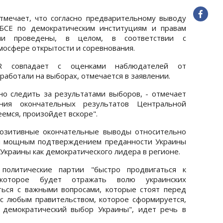
отмечает, что согласно предварительному выводу
БСЕ по демократическим институциям и правам
ли проведены, в целом, в соответствии с
осфере открытости и соревнования.
R совпадает с оценками наблюдателей от
работали на выборах, отмечается в заявлении.
о следить за результатами выборов, - отмечает
ия окончательных результатов Центральной
еемся, произойдет вскоре".
озитивные окончательные выводы относительно
ы мощным подтверждением преданности Украины
Украины как демократического лидера в регионе.
олитические партии "быстро продвигаться к
 которое будет отражать волю украинских
ться с важными вопросами, которые стоят перед
с любым правительством, которое сформируется,
 демократический выбор Украины", идет речь в