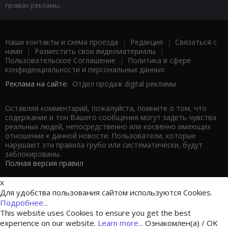
правах рекламы.
Наши контакты и схема проезда
|
Редакция
|
Связаться с
нами
|
Разместить свои видеоматериалы
|
Пользовательское Соглашение
|
Политика в сфере
конфиденциальности и персональных данных
Реклама на сайте:
Отдел продаж digital рекламы
Оставляя комментарий, пожалуйста, помните о том, что
содержание и тон Вашего сообщения могут задеть чувства
реальных людей, непосредственно или косвенно имеющих
отношение к данной новости. Пользователи, которые
нарушают эти правила грубо или систематически, будут
заблокированы.
Полная версия правил
x
Для удобства пользования сайтом используются Cookies.
Подробнее...
This website uses Cookies to ensure you get the best
experience on our website.
Learn more...
Ознакомлен(а) / OK