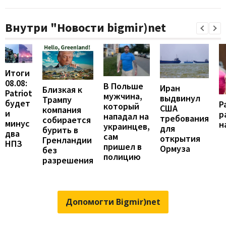
Внутри "Новости bigmir)net
Итоги
08.08:
В Польше
Иран
Близкая к
Patriot
мужчина,
выдвинул
Трампу
будет
Р
который
США
компания
и
р
нападал на
требования
собирается
минус
н
украинцев,
для
бурить в
два
сам
открытия
Гренландии
НПЗ
пришел в
Ормуза
без
полицию
разрешения
Допомогти Bigmir)net